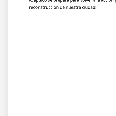
Acapulco se prepara para volver a la acción 
reconstrucción de nuestra ciudad!