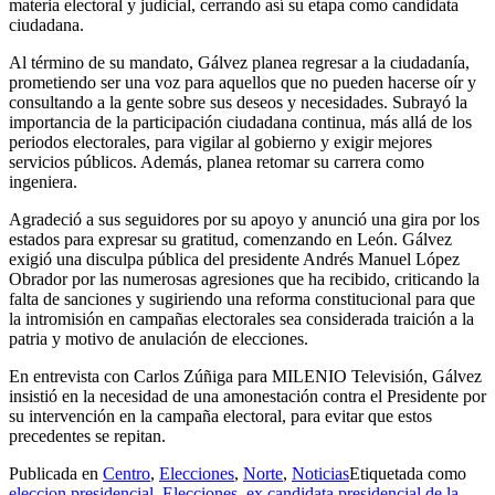
materia electoral y judicial, cerrando así su etapa como candidata
ciudadana.
Al término de su mandato, Gálvez planea regresar a la ciudadanía,
prometiendo ser una voz para aquellos que no pueden hacerse oír y
consultando a la gente sobre sus deseos y necesidades. Subrayó la
importancia de la participación ciudadana continua, más allá de los
periodos electorales, para vigilar al gobierno y exigir mejores
servicios públicos. Además, planea retomar su carrera como
ingeniera.
Agradeció a sus seguidores por su apoyo y anunció una gira por los
estados para expresar su gratitud, comenzando en León. Gálvez
exigió una disculpa pública del presidente Andrés Manuel López
Obrador por las numerosas agresiones que ha recibido, criticando la
falta de sanciones y sugiriendo una reforma constitucional para que
la intromisión en campañas electorales sea considerada traición a la
patria y motivo de anulación de elecciones.
En entrevista con Carlos Zúñiga para MILENIO Televisión, Gálvez
insistió en la necesidad de una amonestación contra el Presidente por
su intervención en la campaña electoral, para evitar que estos
precedentes se repitan.
Publicada en
Centro
,
Elecciones
,
Norte
,
Noticias
Etiquetada como
eleccion presidencial
,
Elecciones
,
ex candidata presidencial de la