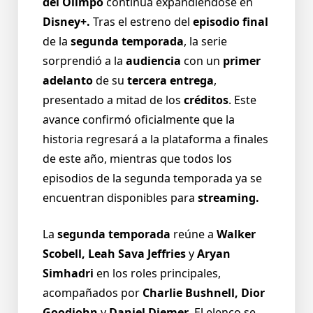
del Olimpo
continúa expandiéndose en
Disney+.
Tras el estreno del
episodio final
de la
segunda temporada
, la serie
sorprendió a la
audiencia
con un
primer
adelanto
de su
tercera entrega
,
presentado a mitad de los
créditos
. Este
avance confirmó oficialmente que la
historia regresará a la plataforma a finales
de este año, mientras que todos los
episodios de la segunda temporada ya se
encuentran disponibles para
streaming.
La
segunda temporada
reúne a
Walker
Scobell, Leah Sava Jeffries
y
Aryan
Simhadri
en los roles principales,
acompañados por
Charlie Bushnell, Dior
Goodjohn
y
Daniel Diemer
. El elenco se