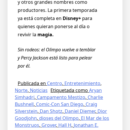
y otros grandes nombres como
productores. La primera temporada
ya está completa en
Disney+
para
quienes quieran ponerse al día o
revivir la
magia.
Sin rodeos: el Olimpo vuelve a temblar
y Percy Jackson está listo para pelear
por él.
Publicada en
Centro
,
Entretenimiento
,
Norte
,
Noticias
Etiquetada como
Aryan
Simhadri
,
Campamento Mestizo
,
Charlie
Bushnell
,
Comic-Con San Diego
,
Craig
Silverstein
,
Dan Shotz
,
Daniel Diemer
,
Dior
Goodjohn
,
dioses del Olimpo
,
El Mar de los
Monstruos
,
Grover
,
Hall H
,
Jonathan E.