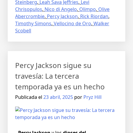
Steinberg
,
Leah Sava Jeffries
,
Levi
Chrisopulos
,
Nico di Angelo
,
Olimpo
,
Olive
Abercrombie
,
Percy Jackson
,
Rick Riordan
,
Timothy Simons
,
Vellocino de Oro
,
Walker
Scobell
Percy Jackson sigue su
travesía: La tercera
temporada ya es un hecho
Publicada el
23 abril, 2025
por
Pryz Hill
Percy Jackson
y los
dioses del