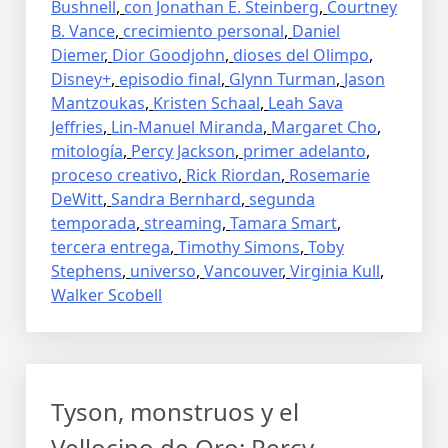
Bushnell
,
con Jonathan E. Steinberg
,
Courtney
B. Vance
,
crecimiento personal
,
Daniel
Diemer
,
Dior Goodjohn
,
dioses del Olimpo
,
Disney+
,
episodio final
,
Glynn Turman
,
Jason
Mantzoukas
,
Kristen Schaal
,
Leah Sava
Jeffries
,
Lin-Manuel Miranda
,
Margaret Cho
,
mitología
,
Percy Jackson
,
primer adelanto
,
proceso creativo
,
Rick Riordan
,
Rosemarie
DeWitt
,
Sandra Bernhard
,
segunda
temporada
,
streaming
,
Tamara Smart
,
tercera entrega
,
Timothy Simons
,
Toby
Stephens
,
universo
,
Vancouver
,
Virginia Kull
,
Walker Scobell
Tyson, monstruos y el
Vellocino de Oro: Percy