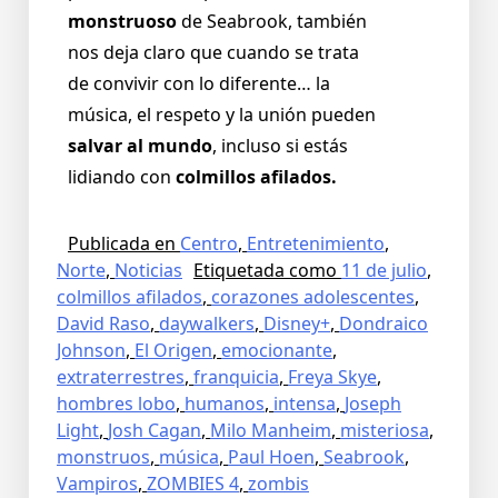
monstruoso
de Seabrook, también
nos deja claro que cuando se trata
de convivir con lo diferente… la
música, el respeto y la unión pueden
salvar al mundo
, incluso si estás
lidiando con
colmillos afilados.
Publicada en
Centro
,
Entretenimiento
,
Norte
,
Noticias
Etiquetada como
11 de julio
,
colmillos afilados
,
corazones adolescentes
,
David Raso
,
daywalkers
,
Disney+
,
Dondraico
Johnson
,
El Origen
,
emocionante
,
extraterrestres
,
franquicia
,
Freya Skye
,
hombres lobo
,
humanos
,
intensa
,
Joseph
Light
,
Josh Cagan
,
Milo Manheim
,
misteriosa
,
monstruos
,
música
,
Paul Hoen
,
Seabrook
,
Vampiros
,
ZOMBIES 4
,
zombis