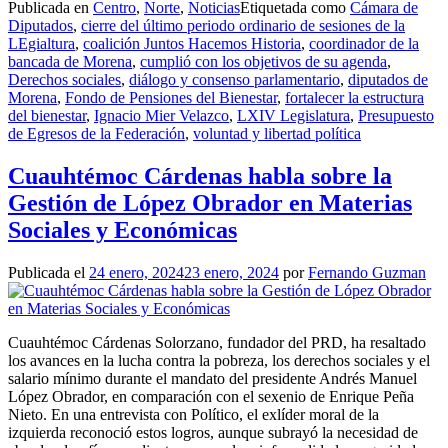
Publicada en
Centro
,
Norte
,
Noticias
Etiquetada como
Cámara de
Diputados
,
cierre del último periodo ordinario de sesiones de la
LEgialtura
,
coalición Juntos Hacemos Historia
,
coordinador de la
bancada de Morena
,
cumplió con los objetivos de su agenda
,
Derechos sociales
,
diálogo y consenso parlamentario
,
diputados de
Morena
,
Fondo de Pensiones del Bienestar
,
fortalecer la estructura
del bienestar
,
Ignacio Mier Velazco
,
LXIV Legislatura
,
Presupuesto
de Egresos de la Federación
,
voluntad y libertad política
Cuauhtémoc Cárdenas habla sobre la
Gestión de López Obrador en Materias
Sociales y Económicas
Publicada el
24 enero, 2024
23 enero, 2024
por
Fernando Guzman
Cuauhtémoc Cárdenas Solorzano, fundador del PRD, ha resaltado
los avances en la lucha contra la pobreza, los derechos sociales y el
salario mínimo durante el mandato del presidente Andrés Manuel
López Obrador, en comparación con el sexenio de Enrique Peña
Nieto. En una entrevista con Político, el exlíder moral de la
izquierda reconoció estos logros, aunque subrayó la necesidad de