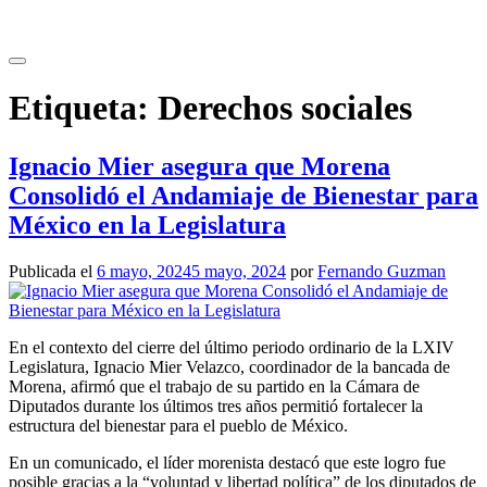
Saltar
al
contenido
Etiqueta:
Derechos sociales
Ignacio Mier asegura que Morena
Consolidó el Andamiaje de Bienestar para
México en la Legislatura
Publicada el
6 mayo, 2024
5 mayo, 2024
por
Fernando Guzman
En el contexto del cierre del último periodo ordinario de la LXIV
Legislatura, Ignacio Mier Velazco, coordinador de la bancada de
Morena, afirmó que el trabajo de su partido en la Cámara de
Diputados durante los últimos tres años permitió fortalecer la
estructura del bienestar para el pueblo de México.
En un comunicado, el líder morenista destacó que este logro fue
posible gracias a la “voluntad y libertad política” de los diputados de