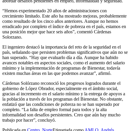
abordar desafíos pendientes en empleo, informalidad y seguridad.
“Hemos experimentado 20 años de administraciones con
crecimiento limitado. Este año ha mostrado mejoras, probablemente
como resultado de los cinco años anteriores. Aunque no hemos
erradicado por completo el índice de pobreza en el país, estamos en
una posición mejor que hace seis años”, comentó Cárdenas
Solorzano.
El ingeniero destacó la importancia del reto de la seguridad en el
país, señalando que persisten problemas significativos que aún no se
han superado. “Hay que evaluarlo día a día. Aunque ha habido
avances notables en aspectos sociales, como el aumento del salario
mínimo y la implementación de programas de Bienestar, todavía
existen muchas áreas en las que podemos avanzar”, afirmó.
Cárdenas Solórzano reconoció los progresos logrados durante el
gobierno de López Obrador, especialmente en el ámbito social,
gracias al incremento en el salario mínimo y la entrega de apoyos a
la población a través de los programas del Bienestar. No obstante,
enfatizó que las condiciones de pobreza no se han superado por
completo. “La falta de empleo formal para todos y la alta
informalidad son desafíos persistentes. Creo que aún hay mucho
trabajo por hacer”, concluyó.
Publicada en
Centro
,
Norte
Etiquetada como
AMLO
,
Andrés