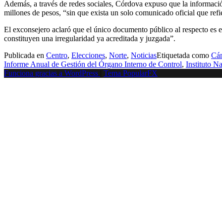
Además, a través de redes sociales, Córdova expuso que la informació
millones de pesos, “sin que exista un solo comunicado oficial que refie
El exconsejero aclaró que el único documento público al respecto es 
constituyen una irregularidad ya acreditada y juzgada”.
Publicada en
Centro
,
Elecciones
,
Norte
,
Noticias
Etiquetada como
Cám
Informe Anual de Gestión del Órgano Interno de Control
,
Instituto N
Funciona gracias a WordPress
|
Tema PopularFX