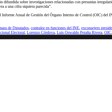
n difundida sobre investigaciones relacionadas con presuntas irregula
ra a una cifra siquiera parecida”.
el Informe Anual de Gestión del Órgano Interno de Control (OIC) del IN
ara de Diputados
,
contralor en funciones del INE
,
exconsejero preside
acional Electoral
,
Lorenzo Córdova
,
Luis Oswaldo Peralta Rivera
,
OIC