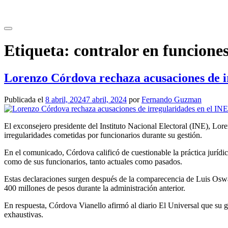
Saltar
al
contenido
Etiqueta:
contralor en funcione
Lorenzo Córdova rechaza acusaciones de i
Publicada el
8 abril, 2024
7 abril, 2024
por
Fernando Guzman
El exconsejero presidente del Instituto Nacional Electoral (INE), Lo
irregularidades cometidas por funcionarios durante su gestión.
En el comunicado, Córdova calificó de cuestionable la práctica jurídi
como de sus funcionarios, tanto actuales como pasados.
Estas declaraciones surgen después de la comparecencia de Luis Oswa
400 millones de pesos durante la administración anterior.
En respuesta, Córdova Vianello afirmó al diario El Universal que su g
exhaustivas.