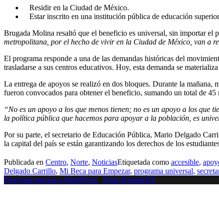
Residir en la Ciudad de México.
Estar inscrito en una institución pública de educación superior
Brugada Molina resaltó que el beneficio es universal, sin importar el
metropolitana, por el hecho de vivir en la Ciudad de México, van a rec
El programa responde a una de las demandas históricas del movimient
trasladarse a sus centros educativos. Hoy, esta demanda se materializa
La entrega de apoyos se realizó en dos bloques. Durante la mañana, más
fueron convocados para obtener el beneficio, sumando un total de 45 m
“No es un apoyo a los que menos tienen; no es un apoyo a los que tien
la política pública que hacemos para apoyar a la población, es univ
Por su parte, el secretario de Educación Pública, Mario Delgado Carri
la capital del país se están garantizando los derechos de los estudiant
Publicada en
Centro
,
Norte
,
Noticias
Etiquetada como
accesible
,
apoy
Delgado Carrillo
,
Mi Beca para Empezar
,
programa universal
,
secret
Funciona gracias a WordPress
|
Tema PopularFX