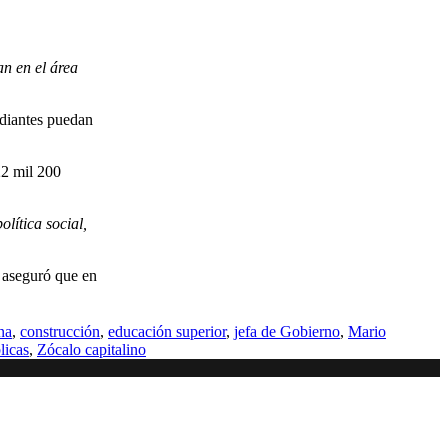
an en el área
udiantes puedan
22 mil 200
lítica social,
y aseguró que en
na
,
construcción
,
educación superior
,
jefa de Gobierno
,
Mario
licas
,
Zócalo capitalino