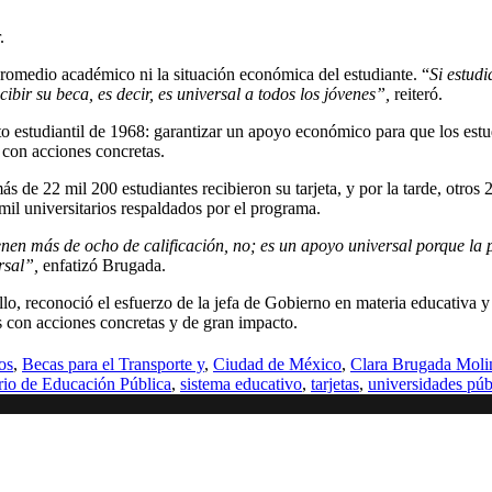
.
 promedio académico ni la situación económica del estudiante. “
Si estudi
ibir su beca, es decir, es universal a todos los jóvenes”,
reiteró.
o estudiantil de 1968: garantizar un apoyo económico para que los est
 con acciones concretas.
 de 22 mil 200 estudiantes recibieron su tarjeta, y por la tarde, otros 
il universitarios respaldados por el programa.
en más de ocho de calificación, no; es un apoyo universal porque la po
ersal”,
enfatizó Brugada.
llo, reconoció el esfuerzo de la jefa de Gobierno en materia educativa 
es con acciones concretas y de gran impacto.
os
,
Becas para el Transporte y
,
Ciudad de México
,
Clara Brugada Moli
ario de Educación Pública
,
sistema educativo
,
tarjetas
,
universidades púb