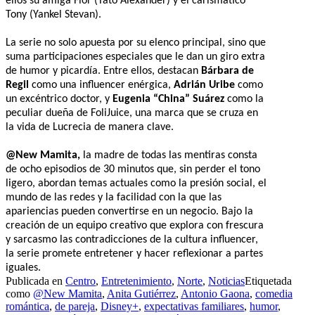
ellos su amiga Flor (Tato Alexander) y el carismático
Tony (Yankel Stevan).
La serie no solo apuesta por su elenco principal, sino que
suma participaciones especiales que le dan un giro extra
de humor y picardía. Entre ellos, destacan
Bárbara de
Regil
como una influencer enérgica,
Adrián Uribe
como
un excéntrico doctor, y
Eugenia “China” Suárez
como la
peculiar dueña de FoliJuice, una marca que se cruza en
la vida de Lucrecia de manera clave.
@New Mamita,
la madre de todas las mentiras consta
de ocho episodios de 30 minutos que, sin perder el tono
ligero, abordan temas actuales como la presión social, el
mundo de las redes y la facilidad con la que las
apariencias pueden convertirse en un negocio. Bajo la
creación de un equipo creativo que explora con frescura
y sarcasmo las contradicciones de la cultura influencer,
la serie promete entretener y hacer reflexionar a partes
iguales.
Publicada en
Centro
,
Entretenimiento
,
Norte
,
Noticias
Etiquetada
como
@New Mamita
,
Anita Gutiérrez
,
Antonio Gaona
,
comedia
romántica
,
de pareja
,
Disney+
,
expectativas familiares
,
humor
,