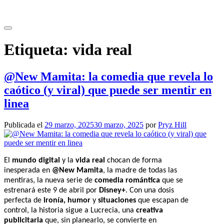
Saltar
al
contenido
Etiqueta:
vida real
@New Mamita: la comedia que revela lo
caótico (y viral) que puede ser mentir en
linea
Publicada el
29 marzo, 2025
30 marzo, 2025
por
Pryz Hill
El
mundo digital
y la
vida real
chocan de forma
inesperada en
@New Mamita
, la madre de todas las
mentiras, la nueva serie de
comedia romántica
que se
estrenará este 9 de abril por
Disney+
. Con una dosis
perfecta de
ironía, humor
y
situaciones
que escapan de
control, la historia sigue a Lucrecia, una
creativa
publicitaria
que, sin planearlo, se convierte en