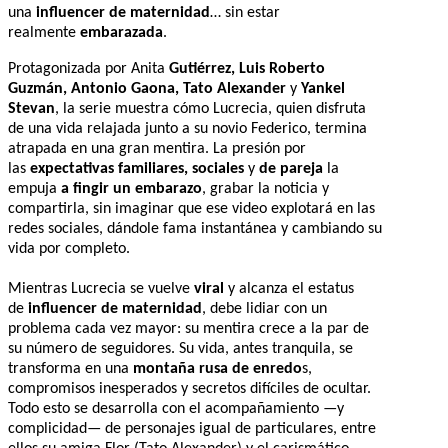
una
influencer de maternidad
… sin estar
realmente
embarazada
.
Protagonizada por Anita
Gutiérrez, Luis Roberto
Guzmán, Antonio Gaona, Tato Alexander
y
Yankel
Stevan
, la serie muestra cómo Lucrecia, quien disfruta
de una vida relajada junto a su novio Federico, termina
atrapada en una gran mentira. La presión por
las
expectativas familiares, sociales
y
de pareja
la
empuja
a fingir un embarazo
, grabar la noticia y
compartirla, sin imaginar que ese video explotará en las
redes sociales, dándole fama instantánea y cambiando su
vida por completo.
Mientras Lucrecia se vuelve
viral
y alcanza el estatus
de
influencer de maternidad
, debe lidiar con un
problema cada vez mayor: su mentira crece a la par de
su número de seguidores. Su vida, antes tranquila, se
transforma en una
montaña rusa de enredo
s,
compromisos inesperados y secretos difíciles de ocultar.
Todo esto se desarrolla con el acompañamiento —y
complicidad— de personajes igual de particulares, entre