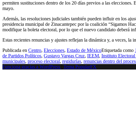
permiten sustituciones dentro de los 20 días previos a las elecciones. E
mayo.
Además, las resoluciones judiciales también pueden influir en los aju
presidencia municipal de Zinacantepec por la coalición “Sigamos Hac
modifique la boleta electoral, por lo que el nuevo candidato deberá inf
Estas recientes renuncias y ajustes reflejan la dinámica y, a veces, la
Publicada en
Centro
,
Elecciones
,
Estado de México
Etiquetada como
de Partidos Políticos
,
Gustavo Vargas Cruz
,
IEEM
,
Instituto Electora
municipales
,
proceso electoral
,
regidurías
,
renuncias dentro del proces
Funciona gracias a WordPress
|
Tema PopularFX