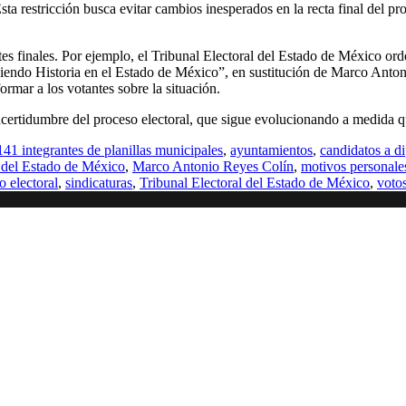
sta restricción busca evitar cambios inesperados en la recta final del pro
stes finales. Por ejemplo, el Tribunal Electoral del Estado de México o
iendo Historia en el Estado de México”, en sustitución de Marco Anto
ormar a los votantes sobre la situación.
 incertidumbre del proceso electoral, que sigue evolucionando a medida qu
141 integrantes de planillas municipales
,
ayuntamientos
,
candidatos a di
l del Estado de México
,
Marco Antonio Reyes Colín
,
motivos personale
o electoral
,
sindicaturas
,
Tribunal Electoral del Estado de México
,
voto