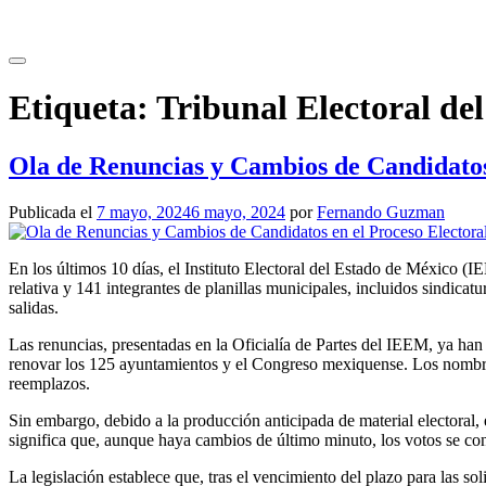
Saltar
al
contenido
Etiqueta:
Tribunal Electoral de
Ola de Renuncias y Cambios de Candidatos
Publicada el
7 mayo, 2024
6 mayo, 2024
por
Fernando Guzman
En los últimos 10 días, el Instituto Electoral del Estado de México (
relativa y 141 integrantes de planillas municipales, incluidos sindica
salidas.
Las renuncias, presentadas en la Oficialía de Partes del IEEM, ya han 
renovar los 125 ayuntamientos y el Congreso mexiquense. Los nombres
reemplazos.
Sin embargo, debido a la producción anticipada de material electoral, 
significa que, aunque haya cambios de último minuto, los votos se con
La legislación establece que, tras el vencimiento del plazo para las sol