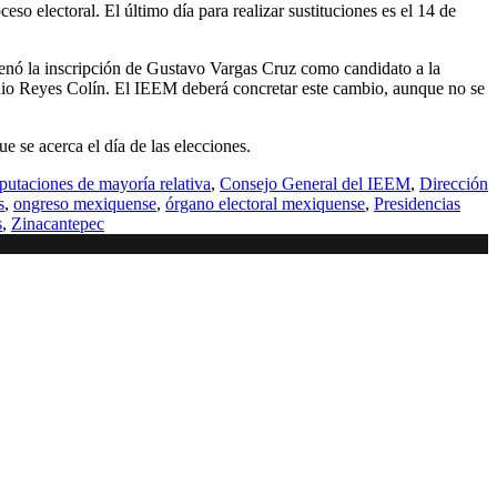
ceso electoral. El último día para realizar sustituciones es el 14 de
rdenó la inscripción de Gustavo Vargas Cruz como candidato a la
nio Reyes Colín. El IEEM deberá concretar este cambio, aunque no se
e se acerca el día de las elecciones.
putaciones de mayoría relativa
,
Consejo General del IEEM
,
Dirección
s
,
ongreso mexiquense
,
órgano electoral mexiquense
,
Presidencias
s
,
Zinacantepec