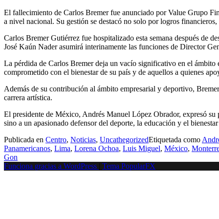
El fallecimiento de Carlos Bremer fue anunciado por Value Grupo Fin
a nivel nacional. Su gestión se destacó no solo por logros financieros,
Carlos Bremer Gutiérrez fue hospitalizado esta semana después de desv
José Kaún Nader asumirá interinamente las funciones de Director Gene
La pérdida de Carlos Bremer deja un vacío significativo en el ámbito
comprometido con el bienestar de su país y de aquellos a quienes apo
Además de su contribución al ámbito empresarial y deportivo, Bremer
carrera artística.
El presidente de México, Andrés Manuel López Obrador, expresó su pes
sino a un apasionado defensor del deporte, la educación y el bienestar 
Publicada en
Centro
,
Noticias
,
Uncathegorized
Etiquetada como
Andr
Panamericanos
,
Lima
,
Lorena Ochoa
,
Luis Miguel
,
México
,
Monterr
Gon
Funciona gracias a WordPress
|
Tema PopularFX