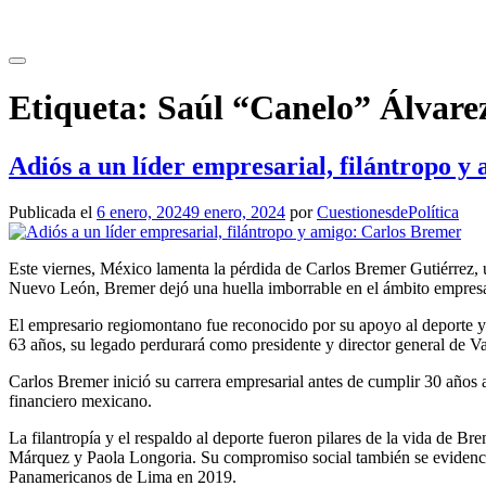
Saltar
al
contenido
Etiqueta:
Saúl “Canelo” Álvare
Adiós a un líder empresarial, filántropo 
Publicada el
6 enero, 2024
9 enero, 2024
por
CuestionesdePolítica
Este viernes, México lamenta la pérdida de Carlos Bremer Gutiérrez, u
Nuevo León, Bremer dejó una huella imborrable en el ámbito empresar
El empresario regiomontano fue reconocido por su apoyo al deporte y s
63 años, su legado perdurará como presidente y director general de V
Carlos Bremer inició su carrera empresarial antes de cumplir 30 años 
financiero mexicano.
La filantropía y el respaldo al deporte fueron pilares de la vida de
Márquez y Paola Longoria. Su compromiso social también se evidenció 
Panamericanos de Lima en 2019.