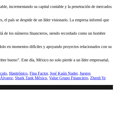
able, incrementando su capital contable y la penetración de mercados
s, el país se despide de un líder visionario. La empresa informó que
allá de los números financieros, siendo recordado como un hombre
dolo en momentos difíciles y apoyando proyectos relacionados con su
re bueno”. Este día, México no solo pierde a un líder empresarial,
áculo
,
filantrópico
,
Fina Factor
,
José Kaún Nader
,
Juegos
 Álvarez
,
Shark Tank México
,
Value Grupo Financiero
,
Zhenli Ye