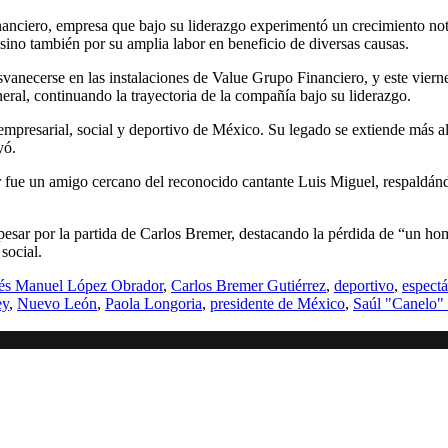
anciero, empresa que bajo su liderazgo experimentó un crecimiento not
 sino también por su amplia labor en beneficio de diversas causas.
anecerse en las instalaciones de Value Grupo Financiero, y este vierne
ral, continuando la trayectoria de la compañía bajo su liderazgo.
 empresarial, social y deportivo de México. Su legado se extiende más 
yó.
 fue un amigo cercano del reconocido cantante Luis Miguel, respaldán
ar por la partida de Carlos Bremer, destacando la pérdida de “un homb
social.
és Manuel López Obrador
,
Carlos Bremer Gutiérrez
,
deportivo
,
espect
ey
,
Nuevo León
,
Paola Longoria
,
presidente de México
,
Saúl "Canelo"