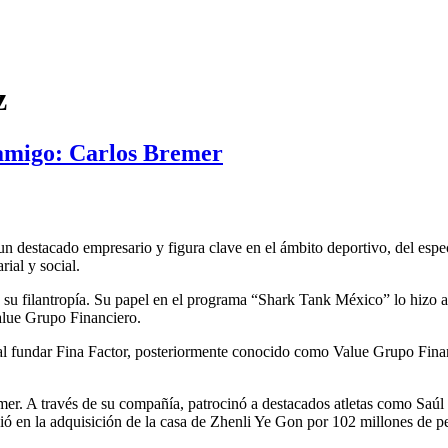
z
y amigo: Carlos Bremer
n destacado empresario y figura clave en el ámbito deportivo, del espe
ial y social.
u filantropía. Su papel en el programa “Shark Tank México” lo hizo acce
alue Grupo Financiero.
al fundar Fina Factor, posteriormente conocido como Value Grupo Financi
 Bremer. A través de su compañía, patrocinó a destacados atletas como 
en la adquisición de la casa de Zhenli Ye Gon por 102 millones de pes