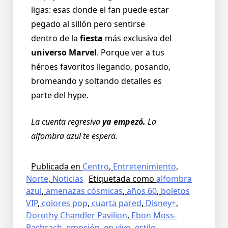
ligas: esas donde el fan puede estar
pegado al sillón pero sentirse
dentro de la
fiesta
más exclusiva del
universo Marvel
. Porque ver a tus
héroes favoritos llegando, posando,
bromeando y soltando detalles es
parte del hype.
La cuenta regresiva
ya empezó.
La
alfombra azul te espera.
Publicada en
Centro
,
Entretenimiento
,
Norte
,
Noticias
Etiquetada como
alfombra
azul
,
amenazas cósmicas
,
años 60
,
boletos
VIP
,
colores pop
,
cuarta pared
,
Disney+
,
Dorothy Chandler Pavilion
,
Ebon Moss-
Bachrach
,
emoción
,
en vivo
,
estilo