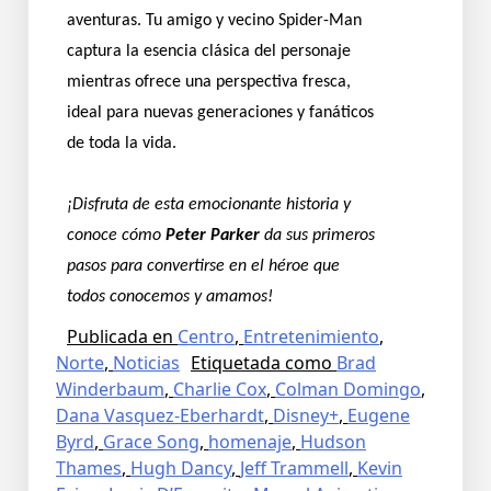
aventuras. Tu amigo y vecino Spider-Man
captura la esencia clásica del personaje
mientras ofrece una perspectiva fresca,
ideal para nuevas generaciones y fanáticos
de toda la vida.
¡Disfruta de esta emocionante historia y
conoce cómo
Peter Parker
da sus primeros
pasos para convertirse en el héroe que
todos conocemos y amamos!
Publicada en
Centro
,
Entretenimiento
,
Norte
,
Noticias
Etiquetada como
Brad
Winderbaum
,
Charlie Cox
,
Colman Domingo
,
Dana Vasquez-Eberhardt
,
Disney+
,
Eugene
Byrd
,
Grace Song
,
homenaje
,
Hudson
Thames
,
Hugh Dancy
,
Jeff Trammell
,
Kevin