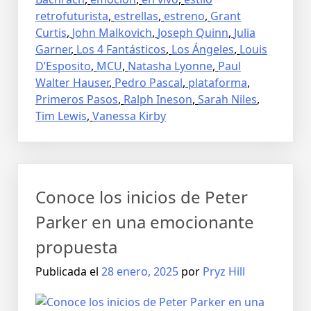
retrofuturista
,
estrellas
,
estreno
,
Grant
Curtis
,
John Malkovich
,
Joseph Quinn
,
Julia
Garner
,
Los 4 Fantásticos
,
Los Ángeles
,
Louis
D’Esposito
,
MCU
,
Natasha Lyonne
,
Paul
Walter Hauser
,
Pedro Pascal
,
plataforma
,
Primeros Pasos
,
Ralph Ineson
,
Sarah Niles
,
Tim Lewis
,
Vanessa Kirby
Conoce los inicios de Peter
Parker en una emocionante
propuesta
Publicada el
28 enero, 2025
por
Pryz Hill