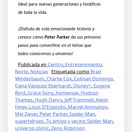
ideal para nuevas generaciones y fanáticos
de toda la vida.
¡Disfruta de esta emocionante historia y
conoce cómo
Peter Parker
da sus primeros
pasos para convertirse en el héroe que
todos conocemos y amamos!
Publicada en
Centro
,
Entretenimiento
,
Norte
,
Noticias
Etiquetada como
Brad
Winderbaum
,
Charlie Cox
,
Colman Domingo
,
Dana Vasquez-Eberhardt
,
Disney+
,
Eugene
Byrd
,
Grace Song
,
homenaje
,
Hudson
Thames
,
Hugh Dancy
,
Jeff Trammell
,
Kevin
Feige
,
Louis D’Esposito
,
Marvel Animation
,
Mel Zwyer
,
Peter Parker
,
Spider-Man
,
superhéroes
,
Tu amigo y vecino Spider-Man
,
universo cómic
,
Zeno Robinson