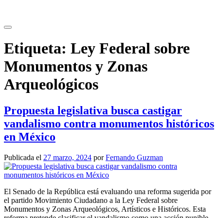
Saltar
al
contenido
Etiqueta:
Ley Federal sobre
Monumentos y Zonas
Arqueológicos
Propuesta legislativa busca castigar
vandalismo contra monumentos históricos
en México
Publicada el
27 marzo, 2024
por
Fernando Guzman
El Senado de la República está evaluando una reforma sugerida por
el partido Movimiento Ciudadano a la Ley Federal sobre
Monumentos y Zonas Arqueológicos, Artísticos e Históricos. Esta
reforma pretende clasificar el vandalismo como una acción punible