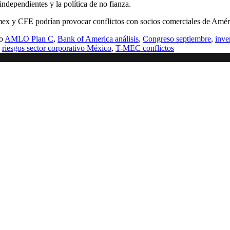
dependientes y la política de no fianza.
mex y CFE podrían provocar conflictos con socios comerciales de Amér
mo
AMLO Plan C
,
Bank of America análisis
,
Congreso septiembre
,
inve
,
riesgos sector corporativo México
,
T-MEC conflictos