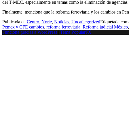
del T-MEC, especialmente en temas como la eliminación de agencias in
Finalmente, menciona que la reforma ferroviaria y los cambios en Pe
Publicada en
Centro
,
Norte
,
Noticias
,
Uncathegorized
Etiquetada co
Pemex y CFE cambios
,
reforma ferroviaria
,
Reforma judicial México
Funciona gracias a WordPress
|
Tema PopularFX