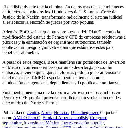
El análisis advierte que la eliminación de los más de siete mil jueces
en funciones, incluidos los 11 ministros de la Suprema Corte de
Justicia de la Nación, transformaría radicalmente el sistema judicial
al establecer la elección de jueces por voto popular.
Además, BofA señala que otras propuestas del “Plan C”, como la
modificación del estatus de Pemex y CFE de empresas productivas a
públicas y la eliminación de organismos autónomos, también
conllevan un riesgo significativo, aunque están diseñadas para
beneficiar al pueblo.
A pesar de estos riesgos, BofA mantiene sus portafolios de inversión
en México, confiando en las oportunidades a largo plazo. Sin
embargo, advierte que algunas reformas podrían generar tensiones
en el marco del T-MEC, especialmente en temas como la
eliminación de agencias independientes y la política de no fianza.
Finalmente, menciona que la reforma ferroviaria y los cambios en
Pemex y CFE podrían provocar conflictos con socios comerciales
de América del Norte y Europa.
Publicada en
Centro
,
Norte
,
Noticias
,
Uncathegorized
Etiquetada
como
AMLO Plan C
,
Bank of America análisis
,
Congreso
septiembre
,
inversiones México
,
jueces votación popular
,
organismos autónomos
,
Pemex y CFE cambios
,
reforma ferroviaria
,