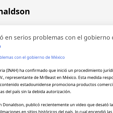
naldson
ió en serios problemas con el gobierno
a
oria (INAH) ha confirmado que inició un procedimiento juríd
C.V., representante de MrBeast en México. Esta medida resp
de contenido estadounidense promociona productos comercia
s del país sin la debida autorización.
 Donaldson, publicó recientemente un video que desató la 
ilmaciones en sitios históricos del país, lo cual encendió la