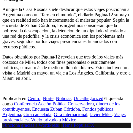
Aunque la Casa Rosada suele destacar que estos viajes posicionan a
Argentina como un “faro en el mundo”, el diario Página/12 subraya
que en realidad solo han incrementado el malestar popular. Según la
encuesta de Zuban Córdoba, los argentinos consideran que la
pobreza, la desocupación, la detención de un diputado vinculado a
una red de pedofilia, y la crisis económica son los problemas más
graves, seguidos por los viajes presidenciales financiados con
recursos públicos.
Datos obtenidos por Página/12 revelan que tres de los viajes más
costosos de Milei, todos con fines personales o estrictamente
políticos, suman más de medio millón de dólares. Estos incluyen una
visita a Madrid en mayo, un viaje a Los Ángeles, California, y otro a
Miami en abril.
Publicada en
Centro
,
Norte
,
Noticias
,
Uncathegorized
Etiquetada
como
Conferencia Acción Política Conservadora
,
dinero de los
contribuyentes
,
Encuesta Zuban Córdoba
,
Fondos públicos
Argentina
,
Gira cancelada
,
Gira internacional
,
Javier Milei
,
Viajes
presidenciales
,
Vuelo privado a México
Funciona gracias a WordPress
|
Tema PopularFX