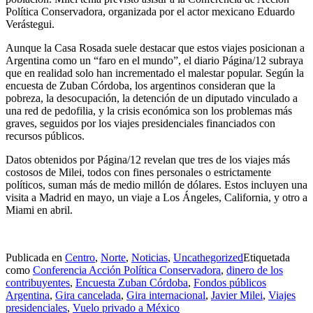
Política Conservadora, organizada por el actor mexicano Eduardo
Verástegui.
Aunque la Casa Rosada suele destacar que estos viajes posicionan a
Argentina como un “faro en el mundo”, el diario Página/12 subraya
que en realidad solo han incrementado el malestar popular. Según la
encuesta de Zuban Córdoba, los argentinos consideran que la
pobreza, la desocupación, la detención de un diputado vinculado a
una red de pedofilia, y la crisis económica son los problemas más
graves, seguidos por los viajes presidenciales financiados con
recursos públicos.
Datos obtenidos por Página/12 revelan que tres de los viajes más
costosos de Milei, todos con fines personales o estrictamente
políticos, suman más de medio millón de dólares. Estos incluyen una
visita a Madrid en mayo, un viaje a Los Ángeles, California, y otro a
Miami en abril.
Publicada en
Centro
,
Norte
,
Noticias
,
Uncathegorized
Etiquetada
como
Conferencia Acción Política Conservadora
,
dinero de los
contribuyentes
,
Encuesta Zuban Córdoba
,
Fondos públicos
Argentina
,
Gira cancelada
,
Gira internacional
,
Javier Milei
,
Viajes
presidenciales
,
Vuelo privado a México