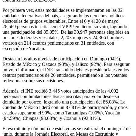
Por primera vez, estas modalidades se implementaron en las 32
entidades federativas del país, asegurando los derechos político-
electorales de grupos vulnerables. Entre el 6 y el 20 de mayo,
26,569 personas inscritas en el VPPP emitieron su voto, logrando
una participación del 85.85%. De las 30,947 personas elegibles en
prisiones federales y estatales, 2,203 mujeres y 24,366 hombres
votaron en 214 centros penitenciarios en 31 entidades, con
excepción de Yucatán.
Destacan los altos niveles de participación en Durango (94%),
Estado de México y Oaxaca (93%), y Jalisco (92%). Para asegurar
un voto informado, el INE transmitió debates presidenciales en los
centros penitenciarios de 26 entidades, permitiendo a los votantes
reflexionar sobre sus decisiones.
Además, el INE recibió 3,445 votos anticipados de las 4,002
personas con limitaciones físicas inscritas para votar desde su
domicilio por correo, logrando una participación del 86.08%. La
Ciudad de México lideró con un 87.81% de participación, y otros
estados superaron el 90%, como Tamaulipas (100%), Yucatán
(94.59%), Chiapas (93.68%), y Coahuila (92.81%).
El escrutinio y cómputo de estos votos se realizará el domingo 2 de
junio, durante la Jornada Electoral, en Mesas de Escrutinio y