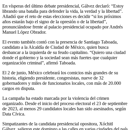
En vísperas del último debate presidencial, Gálvez declaró: “Estoy
librando una batalla para defender la vida, la verdad y la libertad”.
Añadió que el reto de estas elecciones es decidir “si los próximos
años estarán bajo el signo de la opresión o de la libertad”,
pronunciándose frente al palacio presidencial ocupado por Andrés
Manuel López Obrador.
El evento también contó con la presencia de Santiago Taboada,
candidato a la Alcaldía de Ciudad de México, quien busca
desbancar a la izquierda de su feudo capitalino. “Quiero una ciudad
donde el gobierno y la sociedad sean más fuertes que cualquier
organización criminal”, afirmó Taboada.
El 2 de junio, México celebrará los comicios más grandes de su
historia, eligiendo presidente, congresistas, nueve de 32
gobernadores y miles de funcionarios locales, con más de 20.000
cargos en disputa.
La campaña ha estado marcada por la violencia del crimen
organizado. Desde el inicio del proceso electoral el 23 de septiembre
de 2023, al menos 29 candidatos locales han sido asesinados, según
Data Cívica.
Simpatizantes de la candidata presidencial opositora, Xóchitl
Gálvez, salieron este domingo a las calles en varias ciudades del país