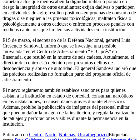
cometan actos que menoscaben la dignidad militar o pongan en
riesgo la integridad de otros estudiantes; exijan dádivas o participen
en actividades de agio; resulten positivos en pruebas de consumo de
drogas o se nieguen a las pruebas toxicológicas; maltraten física o
psicológicamente a otros cadetes; o enfrenten procesos penales con
medidas cautelares que limiten sus actividades en la institución.
El 5 de marzo, el secretario de la Defensa Nacional, general Luis
Cresencio Sandoval, informó que se investiga una posible
“novatada” en el Centro de Adiestramiento “El Ciprés” en
Ensenada, que resultó en la muerte de seis cadetes. Actualmente, el
director del centro está detenido por presuntos delitos de
desobediencia y abuso de autoridad. El general Sandoval aclaró que
las prácticas realizadas no formaban parte del programa oficial de
adiestramiento.
El nuevo reglamento también establece sanciones para quienes
asistan a la institución en estado de ebriedad, consuman narcóticos
en las instalaciones, o causen daños graves durante el servicio.
Además, prohíbe la publicación de imágenes del personal militar
que puedan dañar la imagen de la institución, y regula la realización
de tatuajes y perforaciones visibles durante la permanencia en la
institución.
Publicada en
Centro
,
Norte
,
Noticias
,
Uncathegorized
Etiquetada