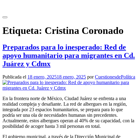
Saltar
al
contenido
Etiqueta:
Cristina Coronado
Preparados para lo inesperado: Red de
apoyo humanitario para migrantes en Cd.
Juárez y Cdmx
Publicada el
18 enero, 2025
18 enero, 2025
por
CuestionesdePolítica
En la frontera norte de México, Ciudad Juárez se enfrenta a una
realidad compleja y desafiante. La red de albergues en la región,
integrada por 23 espacios humanitarios, se prepara para lo que
podría ser una ola de necesidades humanas sin precedentes.
Actualmente, estos albergues operan al 40% de su capacidad, con la
posibilidad de acoger hasta 3 mil personas en total.
El gobierno municipal, a través de la Dirección Municipal de