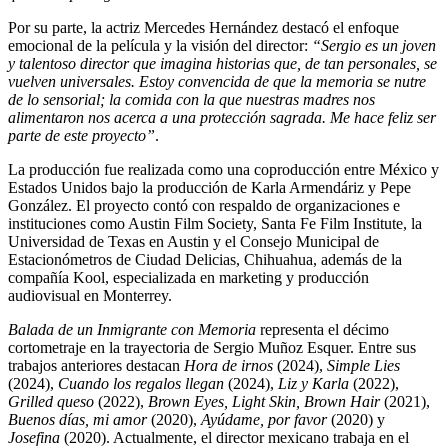
Por su parte, la actriz Mercedes Hernández destacó el enfoque
emocional de la película y la visión del director:
“Sergio es un joven
y talentoso director que imagina historias que, de tan personales, se
vuelven universales. Estoy convencida de que la memoria se nutre
de lo sensorial; la comida con la que nuestras madres nos
alimentaron nos acerca a una protección sagrada. Me hace feliz ser
parte de este proyecto”
.
La producción fue realizada como una coproducción entre México y
Estados Unidos bajo la producción de Karla Armendáriz y Pepe
González. El proyecto contó con respaldo de organizaciones e
instituciones como Austin Film Society, Santa Fe Film Institute, la
Universidad de Texas en Austin y el Consejo Municipal de
Estacionómetros de Ciudad Delicias, Chihuahua, además de la
compañía Kool, especializada en marketing y producción
audiovisual en Monterrey.
Balada de un Inmigrante con Memoria
representa el décimo
cortometraje en la trayectoria de Sergio Muñoz Esquer. Entre sus
trabajos anteriores destacan
Hora de irnos
(2024),
Simple Lies
(2024),
Cuando los regalos llegan
(2024),
Liz y Karla
(2022),
Grilled queso
(2022),
Brown Eyes, Light Skin, Brown Hair
(2021),
Buenos días, mi amor
(2020),
Ayúdame, por favor
(2020) y
Josefina
(2020). Actualmente, el director mexicano trabaja en el