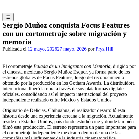
Saltar
al
contenido
Sergio Muñoz conquista Focus Features
con un cortometraje sobre migración y
memoria
Publicada el
12 mayo, 2026
27 mayo, 2026
por
Pryz Hill
El cortometraje
Balada de un Inmigrante con Memoria
, dirigido por
el cineasta mexicano Sergio Muñoz Esquer, ya forma parte de los
estrenos globales de Focus Features, luego del reconocimiento
obtenido por la producción en los Gotham Awards. La distribuidora
internacional liberó la obra a través de sus plataformas digitales
oficiales, consolidando así el impacto internacional del proyecto
independiente realizado entre México y Estados Unidos.
Originario de Delicias, Chihuahua, el realizador desarrolló esta
historia desde una experiencia cercana a la migración. Actualmente
reside en Estados Unidos, país donde estudió cine y donde también
filmó esta producción. El estreno representa un paso importante para
el cortometraje independiente mexicano dentro de una de las
compañías más influyentes de la industria cinematográfica