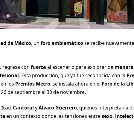
ad de México
, un
foro emblemático
se recibe nuevamente
, regresa con
fuerza
al escenario para explorar de
manera 
fesional
. Esta producción, que ya fue reconocida con el
Pre
en los
Premios Metro
, se instala ahora en el
Foro de la Lib
26 de septiembre al 30 de noviembre.
r
Itatí Cantoral
y
Álvaro Guerrero
, quienes interpretan a 
nte
en un contexto donde las tensiones entre
sexo, intelec