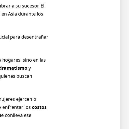
mbrar a su sucesor.
El
 en Asia durante los
ucial para desentrañar
s hogares, sino en las
 dramatismo
y
 quienes buscan
mujeres ejercen o
 enfrentar los
costos
ue conlleva ese