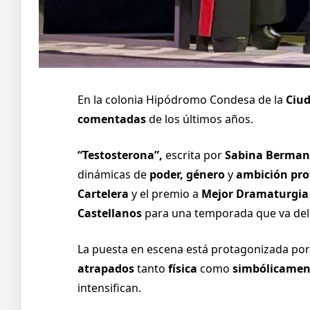
En la colonia Hipódromo Condesa de la
Ciud
comentadas
de los últimos años.
“Testosterona”,
escrita por
Sabina Berman
dinámicas de
poder, género
y
ambición pro
Cartelera
y el premio a
Mejor Dramaturgia
Castellanos
para una temporada que va del 
La puesta en escena está protagonizada po
atrapados
tanto
física
como
simbólicame
intensifican.