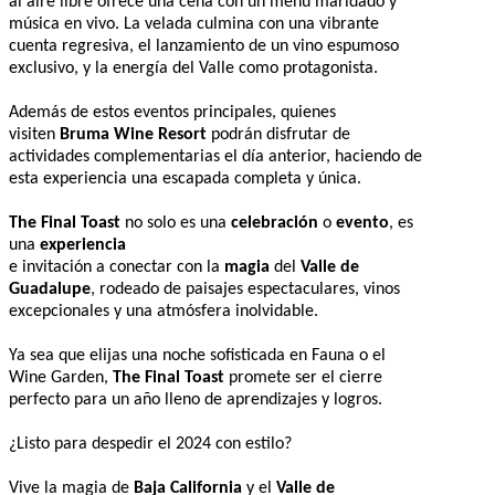
al aire libre ofrece una cena con un menú maridado y
música en vivo. La velada culmina con una vibrante
cuenta regresiva, el lanzamiento de un vino espumoso
exclusivo, y la energía del Valle como protagonista.
Además de estos eventos principales, quienes
visiten
Bruma Wine Resort
podrán disfrutar de
actividades complementarias el día anterior, haciendo de
esta experiencia una escapada completa y única.
The Final Toast
no solo es una
celebración
o
evento
, es
una
experiencia
e invitación a conectar con la
magia
del
Valle de
Guadalupe
, rodeado de paisajes espectaculares, vinos
excepcionales y una atmósfera inolvidable.
Ya sea que elijas una noche sofisticada en Fauna o el
Wine Garden,
The Final Toast
promete ser el cierre
perfecto para un año lleno de aprendizajes y logros.
¿Listo para despedir el 2024 con estilo?
Vive la magia de
Baja California
y el
Valle de