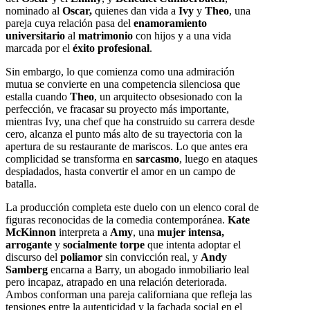
nominado al
Oscar,
quienes dan vida a
Ivy
y
Theo
, una
pareja cuya relación pasa del
enamoramiento
universitario
al
matrimonio
con hijos y a una vida
marcada por el
éxito profesional
.
Sin embargo, lo que comienza como una admiración
mutua se convierte en una competencia silenciosa que
estalla cuando
Theo
, un arquitecto obsesionado con la
perfección, ve fracasar su proyecto más importante,
mientras Ivy, una chef que ha construido su carrera desde
cero, alcanza el punto más alto de su trayectoria con la
apertura de su restaurante de mariscos. Lo que antes era
complicidad se transforma en
sarcasmo
, luego en ataques
despiadados, hasta convertir el amor en un campo de
batalla.
La producción completa este duelo con un elenco coral de
figuras reconocidas de la comedia contemporánea.
Kate
McKinnon
interpreta a
Amy
, una
mujer intensa,
arrogante
y
socialmente torpe
que intenta adoptar el
discurso del
poliamor
sin convicción real, y
Andy
Samberg
encarna a Barry, un abogado inmobiliario leal
pero incapaz, atrapado en una relación deteriorada.
Ambos conforman una pareja californiana que refleja las
tensiones entre la autenticidad y la fachada social en el