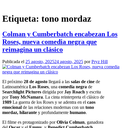
Saltar
al
contenido
Etiqueta:
tono mordaz
Colman y Cumberbatch encabezan Los
Roses, nueva comedia negra que
reimagina un clásico
Publicada el
25 agosto, 2025
24 agosto, 2025
por
Pryz Hill
El próximo
28 de agosto
llegará a las
salas de cine
de
Latinoamérica
Los Roses
, una
comedia negra
de
Searchlight Pictures
dirigida por
Jay Roach
y escrita
por
Tony McNamara
. La cinta reinterpreta el clásico de
1989
La guerra de los Roses y se adentra en el
caos
emocional
de las relaciones modernas con un
tono
mordaz, hilarante
y profundamente
humano
.
El filme es protagonizado por
Olivia Colman
, ganadora
del
Oscar
y el
Emmy
, y
Benedict Cumberbatch
,