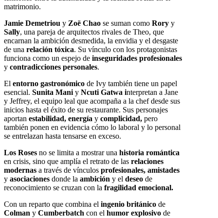
matrimonio.
Jamie Demetriou
y
Zoë Chao
se suman como
Rory
y
Sally
, una pareja de arquitectos rivales de Theo, que
encarnan la ambición desmedida, la envidia y el desgaste
de una
relación tóxica
. Su vínculo con los protagonistas
funciona como un espejo de
inseguridades profesionales
y
contradicciones personales
.
El
entorno gastronómico
de Ivy también tiene un papel
esencial.
Sunita Mani
y
Ncuti Gatwa i
nterpretan a Jane
y Jeffrey, el equipo leal que acompaña a la chef desde sus
inicios hasta el éxito de su restaurante. Sus personajes
aportan
estabilidad, energía
y
complicidad,
pero
también ponen en evidencia cómo lo laboral y lo personal
se entrelazan hasta tensarse en exceso.
Los Roses
no se limita a mostrar una
historia romántica
en crisis, sino que amplía el retrato de las
relaciones
modernas
a través de vínculos
profesionales, amistades
y
asociaciones
donde la
ambición
y el
deseo
de
reconocimiento se cruzan con la
fragilidad emocional.
Con un reparto que combina el
ingenio
británico
de
Colman
y
Cumberbatch
con el
humor explosivo
de