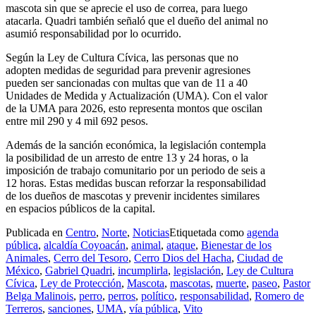
mascota sin que se aprecie el uso de correa, para luego
atacarla. Quadri también señaló que el dueño del animal no
asumió responsabilidad por lo ocurrido.
Según la Ley de Cultura Cívica, las personas que no
adopten medidas de seguridad para prevenir agresiones
pueden ser sancionadas con multas que van de 11 a 40
Unidades de Medida y Actualización (UMA). Con el valor
de la UMA para 2026, esto representa montos que oscilan
entre mil 290 y 4 mil 692 pesos.
Además de la sanción económica, la legislación contempla
la posibilidad de un arresto de entre 13 y 24 horas, o la
imposición de trabajo comunitario por un periodo de seis a
12 horas. Estas medidas buscan reforzar la responsabilidad
de los dueños de mascotas y prevenir incidentes similares
en espacios públicos de la capital.
Publicada en
Centro
,
Norte
,
Noticias
Etiquetada como
agenda
pública
,
alcaldía Coyoacán
,
animal
,
ataque
,
Bienestar de los
Animales
,
Cerro del Tesoro
,
Cerro Dios del Hacha
,
Ciudad de
México
,
Gabriel Quadri
,
incumplirla
,
legislación
,
Ley de Cultura
Cívica
,
Ley de Protección
,
Mascota
,
mascotas
,
muerte
,
paseo
,
Pastor
Belga Malinois
,
perro
,
perros
,
político
,
responsabilidad
,
Romero de
Terreros
,
sanciones
,
UMA
,
vía pública
,
Vito