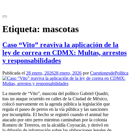
Saltar
al
contenido
Etiqueta:
mascotas
Caso “Vito” reaviva la aplicación de la
ley de correa en CDMX: Multas, arrestos
y responsabilidades
Publicada el
28 enero, 2026
28 enero, 2026
por
CuestionesdePolítica
La muerte de “Vito”, mascota del político Gabriel Quadri,
tras un ataque ocurrido en calles de la Ciudad de México,
colocó nuevamente en la agenda pública la legislación que
regula el paseo de perros en la vía pública y las sanciones
por incumplirla. El hecho se registró cuando el animal fue
atacado por otro perro mientras caminaban por la colonia
Romero de Terreros, en la alcaldía Coyoacán, y derivó en
la difusión de información sobre las obligaciones legales de