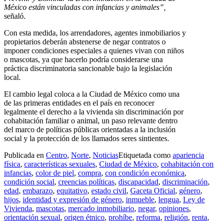
México están vinculadas con infancias y animales”,
señaló.
Con esta medida, los arrendadores, agentes inmobiliarios y
propietarios deberán abstenerse de negar contratos o
imponer condiciones especiales a quienes vivan con niños
o mascotas, ya que hacerlo podría considerarse una
práctica discriminatoria sancionable bajo la legislación
local.
El cambio legal coloca a la Ciudad de México como una
de las primeras entidades en el país en reconocer
legalmente el derecho a la vivienda sin discriminación por
cohabitación familiar o animal, un paso relevante dentro
del marco de políticas públicas orientadas a la inclusión
social y la protección de los llamados seres sintientes.
Publicada en
Centro
,
Norte
,
Noticias
Etiquetada como
apariencia
física
,
características sexuales
,
Ciudad de México
,
cohabitación con
infancias
,
color de piel
,
compra
,
con condición económica
,
condición social
,
creencias políticas
,
discapacidad
,
discriminación
,
edad
,
embarazo
,
equitativo
,
estado civil
,
Gaceta Oficial
,
género
,
hijos
,
identidad y expresión de género
,
inmueble
,
lengua
,
Ley de
Vivienda
,
mascotas
,
mercado inmobiliario
,
negar
,
opiniones
,
orientación sexual
,
origen étnico
,
prohíbe
,
reforma
,
religión
,
renta
,