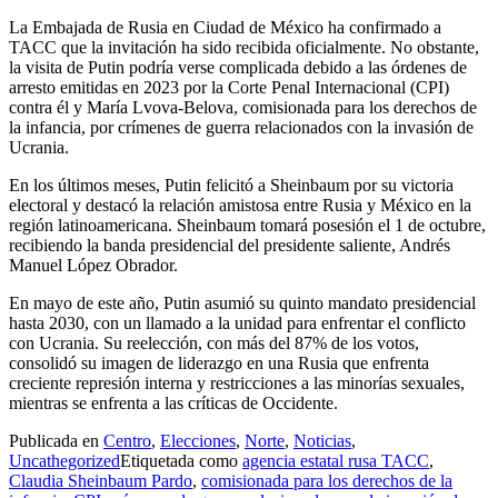
La Embajada de Rusia en Ciudad de México ha confirmado a
TACC que la invitación ha sido recibida oficialmente. No obstante,
la visita de Putin podría verse complicada debido a las órdenes de
arresto emitidas en 2023 por la Corte Penal Internacional (CPI)
contra él y María Lvova-Belova, comisionada para los derechos de
la infancia, por crímenes de guerra relacionados con la invasión de
Ucrania.
En los últimos meses, Putin felicitó a Sheinbaum por su victoria
electoral y destacó la relación amistosa entre Rusia y México en la
región latinoamericana. Sheinbaum tomará posesión el 1 de octubre,
recibiendo la banda presidencial del presidente saliente, Andrés
Manuel López Obrador.
En mayo de este año, Putin asumió su quinto mandato presidencial
hasta 2030, con un llamado a la unidad para enfrentar el conflicto
con Ucrania. Su reelección, con más del 87% de los votos,
consolidó su imagen de liderazgo en una Rusia que enfrenta
creciente represión interna y restricciones a las minorías sexuales,
mientras se enfrenta a las críticas de Occidente.
Publicada en
Centro
,
Elecciones
,
Norte
,
Noticias
,
Uncathegorized
Etiquetada como
agencia estatal rusa TACC
,
Claudia Sheinbaum Pardo
,
comisionada para los derechos de la