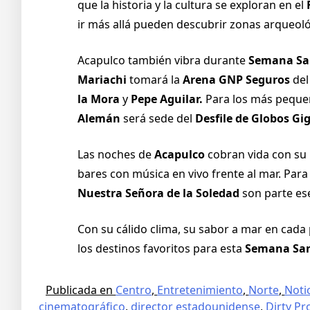
que la historia y la cultura se exploran en el
ir más allá pueden descubrir zonas arqueol
Acapulco también vibra durante
Semana Sa
Mariachi
tomará la
Arena GNP Seguros
del
la Mora
y
Pepe Aguilar.
Para los más pequeño
Alemán
será sede del
Desfile de Globos Gi
Las noches de
Acapulco
cobran vida con su 
bares con música en vivo frente al mar. Para
Nuestra Señora de la Soledad
son parte ese
Con su cálido clima, su sabor a mar en cada
los destinos favoritos para esta
Semana San
Publicada en
Centro
,
Entretenimiento
,
Norte
,
Noti
cinematográfico
,
director estadounidense
,
Dirty Pr