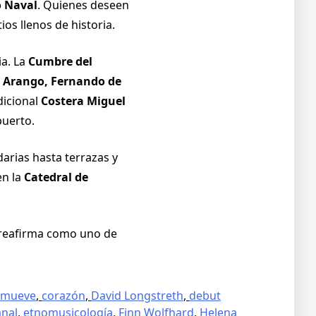
 Naval
. Quienes deseen
tios llenos de historia.
ia. La
Cumbre del
 Arango, Fernando de
dicional
Costera Miguel
puerto.
arias hasta terrazas y
en la
Catedral de
reafirma como uno de
nmueve
,
corazón
,
David Longstreth
,
debut
anal
,
etnomusicología
,
Finn Wolfhard
,
Helena