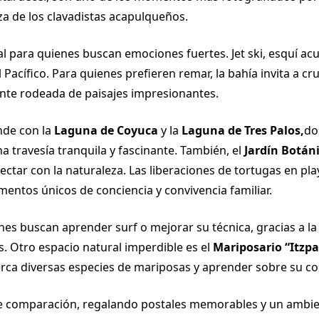
za de los clavadistas acapulqueños.
al para quienes buscan emociones fuertes. Jet ski, esquí ac
Pacífico. Para quienes prefieren remar, la bahía invita a cr
ante rodeada de paisajes impresionantes.
de con la
Laguna de Coyuca
y la
Laguna de Tres Palos,
do
a travesía tranquila y fascinante. También, el
Jardín Botán
ectar con la naturaleza. Las liberaciones de tortugas en p
ntos únicos de conciencia y convivencia familiar.
nes buscan aprender surf o mejorar su técnica, gracias a la
s. Otro espacio natural imperdible es el
Mariposario “Itzpa
rca diversas especies de mariposas y aprender sobre su co
e comparación, regalando postales memorables y un ambien