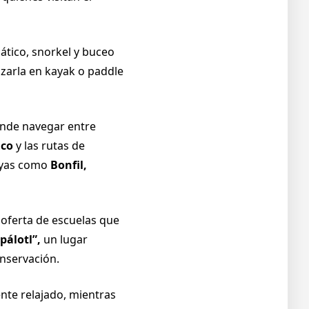
uático, snorkel y buceo
uzarla en kayak o paddle
nde navegar entre
ico
y las rutas de
layas como
Bonfil,
 oferta de escuelas que
pálotl”,
un lugar
nservación.
te relajado, mientras