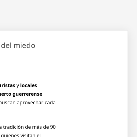
á del miedo
uristas
y
locales
uerto guerrerense
s buscan aprovechar cada
a tradición de más de 90
quienes visitan el