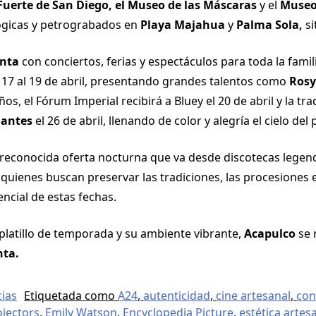
Fuerte de San Diego, el Museo de las Máscaras
y el
Museo
ógicas y petrograbados en
Playa Majahua
y
Palma Sola,
si
nta
con conciertos, ferias y espectáculos para toda la famil
 17 al 19 de abril, presentando grandes talentos como
Rosy
s, el Fórum Imperial recibirá a Bluey el 20 de abril y la tra
gantes
el 26 de abril, llenando de color y alegría el cielo del 
reconocida oferta nocturna que va desde discotecas legend
 quienes buscan preservar las tradiciones, las procesiones 
ncial de estas fechas.
 platillo de temporada y su ambiente vibrante,
Acapulco
se 
ta.
cias
Etiquetada como
A24
,
autenticidad
,
cine artesanal
,
co
ojectors
,
Emily Watson
,
Encyclopedia Picture
,
estética artes