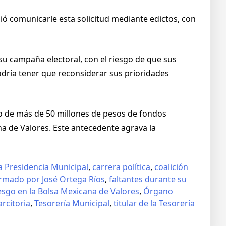
dió comunicarle esta solicitud mediante edictos, con
 su campaña electoral, con el riesgo de que sus
odría tener que reconsiderar sus prioridades
o de más de 50 millones de pesos de fondos
na de Valores. Este antecedente agrava la
a Presidencia Municipal
,
carrera política
,
coalición
irmado por José Ortega Ríos
,
faltantes durante su
iesgo en la Bolsa Mexicana de Valores
,
Órgano
rcitoria
,
Tesorería Municipal
,
titular de la Tesorería