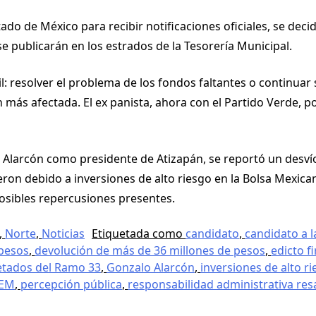
ado de México para recibir notificaciones oficiales, se deci
se publicarán en los estrados de la Tesorería Municipal.
il: resolver el problema de los fondos faltantes o continuar
más afectada. El ex panista, ahora con el Partido Verde, p
 Alarcón como presidente de Atizapán, se reportó un desví
ron debido a inversiones de alto riesgo en la Bolsa Mexica
osibles repercusiones presentes.
,
Norte
,
Noticias
Etiquetada como
candidato
,
candidato a l
 pesos
,
devolución de más de 36 millones de pesos
,
edicto f
etados del Ramo 33
,
Gonzalo Alarcón
,
inversiones de alto r
EM
,
percepción pública
,
responsabilidad administrativa resa