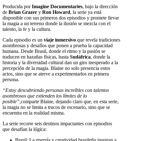
Producida por
Imagine Documentaries
, bajo la dirección
de
Brian Grazer
y
Ron Howard
, la serie ya está
disponible con sus primeros dos episodios y promete llevar
la magia a un terreno donde la ilusión se mezcla con el
talento, la fe y la cultura.
Cada episodio es un
viaje inmersivo
que revela tradiciones
asombrosas y desafíos que ponen a prueba la capacidad
humana. Desde Brasil, donde el ritmo y la pasión se
traducen en hazañas físicas, hasta
Sudáfrica
, donde la
historia y la diversidad cultural dan un giro inesperado a la
percepción de la magia. Blaine no solo presencia estos
actos, sino que se atreve a experimentarlos en primera
persona.
“Estoy descubriendo personas increíbles con talentos
asombrosos que extienden los límites de lo
posible”,
comparte Blaine, dejando claro que, en esta serie,
la magia no se limita a trucos de escenario, sino que se
encuentra en la realidad misma.
La serie recorre seis destinos impactantes con episodios
que desafían la lógica:
Brasil: La energía y creatividad brasileña inspiran a