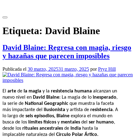
Saltar
al
contenido
Etiqueta:
David Blaine
David Blaine: Regresa con magia, riesgo
y hazañas que parecen imposibles
Publicada el
30 marzo, 2025
31 marzo, 2025
por
Pryz Hill
El
arte
de
la magia
y la
resistencia humana
alcanzan un
nuevo nivel en
David Blaine
: La magia de lo
inesperado
,
la serie de
National Geographic
que muestra la faceta
más impactante del
ilusionista
y artista de
resistencia
. A
lo largo de
seis episodios, Blaine
explora el mundo en
busca de los
límites físicos
y
mentales
del
ser humano
,
desde los
rituales ancestrales
de
India
hasta la
implacable naturaleza del
Círculo Polar Ártico.