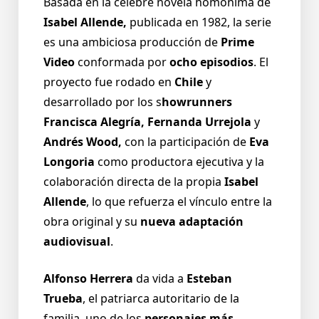
Basada en la célebre novela homónima de
Isabel Allende,
publicada en 1982, la serie
es una ambiciosa producción de
Prime
Video
conformada por
ocho episodios
. El
proyecto fue rodado en
Chile
y
desarrollado por los s
howrunners
Francisca Alegría, Fernanda Urrejola
y
Andrés Wood,
con la participación de
Eva
Longoria
como productora ejecutiva y la
colaboración directa de la propia
Isabel
Allende
, lo que refuerza el vínculo entre la
obra original y su
nueva adaptación
audiovisual
.
Alfonso Herrera
da vida a
Esteban
Trueba
, el patriarca autoritario de la
familia, uno de los
personajes más