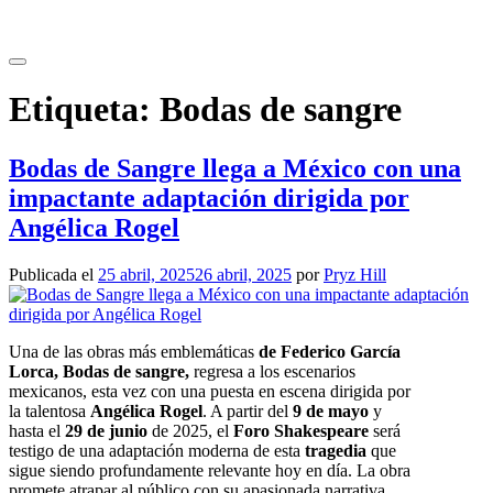
Saltar
al
contenido
Etiqueta:
Bodas de sangre
Bodas de Sangre llega a México con una
impactante adaptación dirigida por
Angélica Rogel
Publicada el
25 abril, 2025
26 abril, 2025
por
Pryz Hill
Una de las obras más emblemáticas
de Federico García
Lorca, Bodas de sangre,
regresa a los escenarios
mexicanos, esta vez con una puesta en escena dirigida por
la talentosa
Angélica Rogel
. A partir del
9 de mayo
y
hasta el
29 de junio
de 2025, el
Foro Shakespeare
será
testigo de una adaptación moderna de esta
tragedia
que
sigue siendo profundamente relevante hoy en día. La obra
promete atrapar al público con su apasionada narrativa,