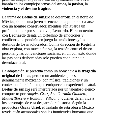
basada en los complejos temas del
amor,
la
pasión
, la
violencia
y el
destino trágico.
La trama de
Bodas de sangre
se desarrolla en el norte de
México
, donde una joven se encuentra a punto de casarse
con un hombre conservador, mientras aún guarda un
profundo amor por su exnovio, Leonardo. El reencuentro
con
Leonardo
desata un torbellino de emociones y
conflictos que pondrán en juego las tradiciones y los
destinos de los involucrados. Con la dirección de
Rogel,
la
obra explora, con mucha fuerza, la tensión entre el deseo
personal y las convenciones sociales, en un contexto donde
las pasiones desbordadas solo pueden conducir a un
desenlace fatal.
La adaptación se presenta como un homenaje a la
tragedia
original
de Lorca, pero en un ambiente que es
genuinamente mexicano, con música, tradiciones y un
contexto cultural único que enriquece la experiencia teatral.
Bodas de sangre
será interpretada por un talentoso elenco
compuesto por
Ángeles Cruz, Ana Guzmán Quintero,
Miguel Tercero y Romanni Villicaña,
quienes darán vida a
los personajes de esta desgarradora historia. Según la
productora
Óscar Uriel,
el traslado de esta obra a México
revela cuán atemporales son las inquietudes humanas que