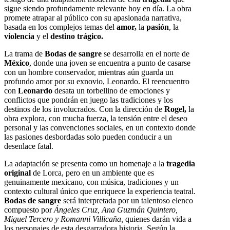
sigue siendo profundamente relevante hoy en día. La obra
promete atrapar al público con su apasionada narrativa,
basada en los complejos temas del
amor,
la
pasión
, la
violencia
y el
destino trágico.
La trama de
Bodas de sangre
se desarrolla en el norte de
México
, donde una joven se encuentra a punto de casarse
con un hombre conservador, mientras aún guarda un
profundo amor por su exnovio, Leonardo. El reencuentro
con
Leonardo
desata un torbellino de emociones y
conflictos que pondrán en juego las tradiciones y los
destinos de los involucrados. Con la dirección de
Rogel,
la
obra explora, con mucha fuerza, la tensión entre el deseo
personal y las convenciones sociales, en un contexto donde
las pasiones desbordadas solo pueden conducir a un
desenlace fatal.
La adaptación se presenta como un homenaje a la
tragedia
original
de Lorca, pero en un ambiente que es
genuinamente mexicano, con música, tradiciones y un
contexto cultural único que enriquece la experiencia teatral.
Bodas de sangre
será interpretada por un talentoso elenco
compuesto por
Ángeles Cruz, Ana Guzmán Quintero,
Miguel Tercero y Romanni Villicaña,
quienes darán vida a
los personajes de esta desgarradora historia. Según la