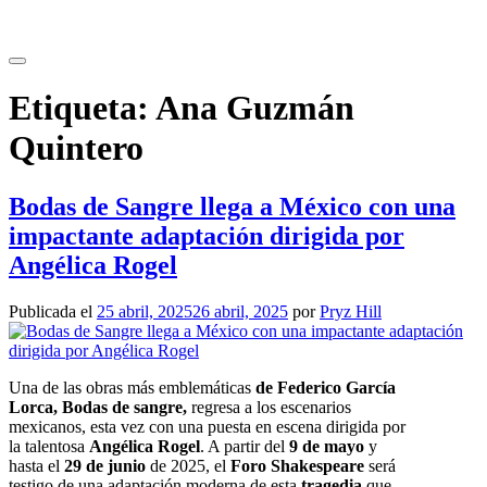
Saltar
al
contenido
Etiqueta:
Ana Guzmán
Quintero
Bodas de Sangre llega a México con una
impactante adaptación dirigida por
Angélica Rogel
Publicada el
25 abril, 2025
26 abril, 2025
por
Pryz Hill
Una de las obras más emblemáticas
de Federico García
Lorca, Bodas de sangre,
regresa a los escenarios
mexicanos, esta vez con una puesta en escena dirigida por
la talentosa
Angélica Rogel
. A partir del
9 de mayo
y
hasta el
29 de junio
de 2025, el
Foro Shakespeare
será
testigo de una adaptación moderna de esta
tragedia
que