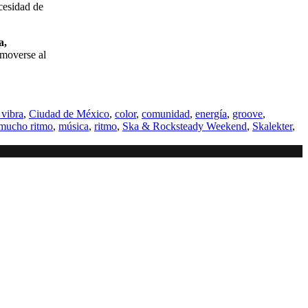
cesidad de
a,
 moverse al
 vibra
,
Ciudad de México
,
color
,
comunidad
,
energía
,
groove
,
mucho ritmo
,
música
,
ritmo
,
Ska & Rocksteady Weekend
,
Skalekter
,