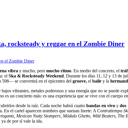
a, rocksteady y reggae en el Zombie Diner
ena vibra
y mucho, pero
mucho ritmo
. En medio del concreto, el
tráf
a: el
Ska & Rocksteady Weekend
. Durante los días 11, 12 y 13 de jul
 598— se convertirá en el epicentro del
groove,
el
baile
y la
hermand
e bajos vibrantes, metales poderosos y una energía que no se puede expli
 no es un concierto más: es una experiencia que se vive con el cuerpo en
ubrirlos desde la raíz. Cada noche habrá cuatro
bandas en vivo
y
dos
va. En el cartel aparecen nombres que suenan fuerte: A
Contratiempo Sk
rrogants, Mexican Nutty Stompers, Módulo Ghetto, Wild Beaters, The 
ya de por sí vale la ida.