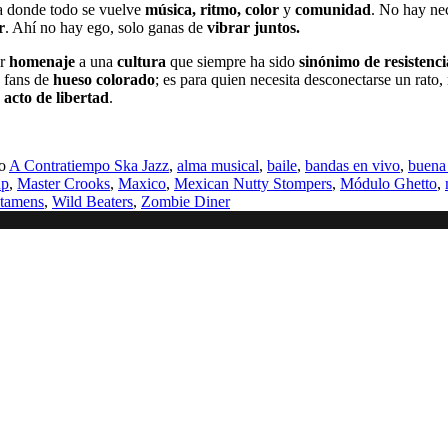
a donde todo se vuelve
música, ritmo, color
y
comunidad
. No hay ne
r
. Ahí no hay ego, solo ganas de
vibrar juntos.
ir
homenaje
a una
cultura
que siempre ha sido
sinónimo de resistenci
a fans de
hueso colorado
; es para quien necesita desconectarse un rato,
n
acto de libertad
.
mo
A Contratiempo Ska Jazz
,
alma musical
,
baile
,
bandas en vivo
,
buena
up
,
Master Crooks
,
Maxico
,
Mexican Nutty Stompers
,
Módulo Ghetto
,
tamens
,
Wild Beaters
,
Zombie Diner