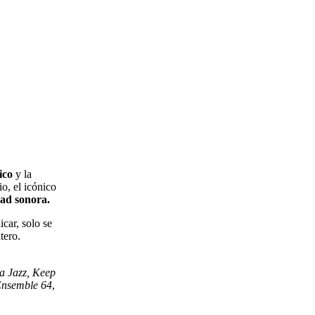
ico
y la
io, el icónico
ad sonora.
car, solo se
tero.
a Jazz, Keep
Ensemble 64
,