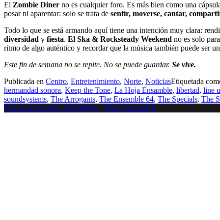
El
Zombie Diner
no es cualquier foro. Es más bien como una cápsul
posar ni aparentar: solo se trata de
sentir, moverse, cantar, comparti
Todo lo que se está armando aquí tiene una intención muy clara: rend
diversidad
y
fiesta
.
El Ska & Rocksteady Weekend
no es solo par
ritmo de algo auténtico y recordar que la música también puede ser u
Este fin de semana no se repite. No se puede guardar.
Se vive.
Publicada en
Centro
,
Entretenimiento
,
Norte
,
Noticias
Etiquetada co
hermandad sonora
,
Keep the Tone
,
La Hoja Ensamble
,
libertad
,
line 
soundsystems
,
The Arrogants
,
The Ensemble 64
,
The Specials
,
The S
Funciona gracias a WordPress
|
Tema PopularFX