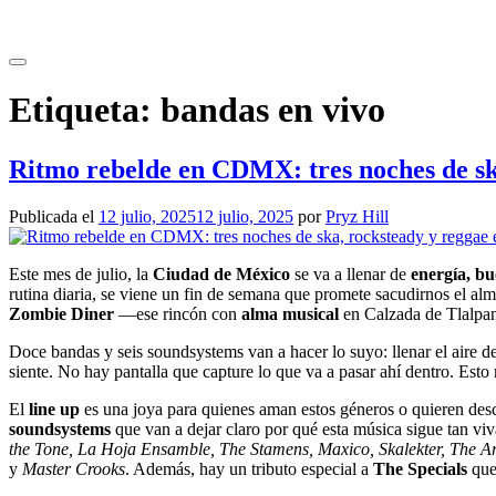
Saltar
al
contenido
Etiqueta:
bandas en vivo
Ritmo rebelde en CDMX: tres noches de sk
Publicada el
12 julio, 2025
12 julio, 2025
por
Pryz Hill
Este mes de julio, la
Ciudad de México
se va a llenar de
energía, bu
rutina diaria, se viene un fin de semana que promete sacudirnos el alm
Zombie Diner
—ese rincón con
alma musical
en Calzada de Tlalpan
Doce bandas y seis soundsystems van a hacer lo suyo: llenar el aire d
siente. No hay pantalla que capture lo que va a pasar ahí dentro. Esto
El
line up
es una joya para quienes aman estos géneros o quieren desc
soundsystems
que van a dejar claro por qué esta música sigue tan vi
the Tone, La Hoja Ensamble, The Stamens, Maxico, Skalekter, The A
y
Master Crooks
. Además, hay un tributo especial a
The Specials
que 