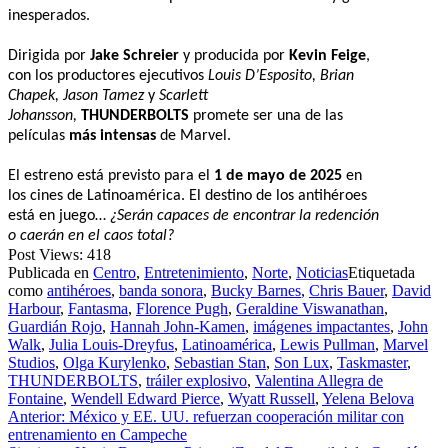
inesperados.
Dirigida por
Jake Schreier
y producida por
Kevin Feige
,
con los productores ejecutivos
Louis D’Esposito, Brian
Chapek, Jason Tamez
y
Scarlett
Johansson,
THUNDERBOLTS
promete ser una de las
películas
más intensas
de Marvel.
El estreno está previsto para el
1 de mayo de 2025
en
los cines de Latinoamérica. El destino de los antihéroes
está en juego…
¿Serán capaces de encontrar la redención
o caerán en el caos total?
Post Views:
418
Publicada en
Centro
,
Entretenimiento
,
Norte
,
Noticias
Etiquetada
como
antihéroes
,
banda sonora
,
Bucky Barnes
,
Chris Bauer
,
David
Harbour
,
Fantasma
,
Florence Pugh
,
Geraldine Viswanathan
,
Guardián Rojo
,
Hannah John-Kamen
,
imágenes impactantes
,
John
Walk
,
Julia Louis-Dreyfus
,
Latinoamérica
,
Lewis Pullman
,
Marvel
Studios
,
Olga Kurylenko
,
Sebastian Stan
,
Son Lux
,
Taskmaster
,
THUNDERBOLTS
,
tráiler explosivo
,
Valentina Allegra de
Fontaine
,
Wendell Edward Pierce
,
Wyatt Russell
,
Yelena Belova
Navegación
Anterior:
México y EE. UU. refuerzan cooperación militar con
entrenamiento en Campeche
de