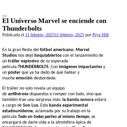
Saltar
al
contenido
El Universo Marvel se enciende con
Thunderbolts
Publicada el
11 febrero, 2025
11 febrero, 2025
por
Pryz Hill
En la gran fiesta del
fútbol americano
,
Marvel
Studios
nos dejó
boquiabiertos
con el lanzamiento de
un
tráiler explosivo
de su esperada
película
THUNDERBOLTS
. Con
imágenes impactantes
y
un
póster
que ya ha dado de qué hablar y
mucha
emoción
desbordada.
El tráiler no solo revela un equipo
de
antihéroes
dispuestos a romper con todo, sino que
también trae una sorpresa más:
la banda sonora
estará
a cargo de
Son Lux.
Esta
banda experimental
estadounidense,
aclamada por su trabajo en la
película
Todo en todas partes al mismo tiempo
,
se
encargará de darle vida a la atmósfera épica de