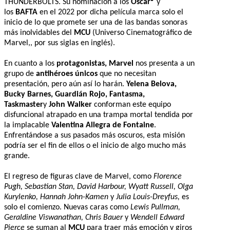
THUNDERBOLTS. Su nominación a los
Oscar®
y
los
BAFTA
en el 2022 por dicha película marca solo el
inicio de lo que promete ser una de las bandas sonoras
más inolvidables del
MCU
(Universo Cinematográfico de
Marvel,, por sus siglas en inglés).
En cuanto a los
protagonistas, Marvel
nos presenta a un
grupo de
antihéroes únicos
que no necesitan
presentación, pero aún así lo harán.
Yelena Belova,
Bucky Barnes, Guardián Rojo, Fantasma,
Taskmaster
y
John Walker
conforman este equipo
disfuncional atrapado en una trampa mortal tendida por
la implacable
Valentina Allegra de Fontaine
.
Enfrentándose a sus pasados más oscuros, esta misión
podría ser el fin de ellos o el inicio de algo mucho más
grande.
El regreso de figuras clave de Marvel, como
Florence
Pugh, Sebastian Stan, David Harbour, Wyatt Russell, Olga
Kurylenko, Hannah John-Kamen
y
Julia Louis-Dreyfus,
es
solo el comienzo. Nuevas caras como
Lewis Pullman,
Geraldine Viswanathan, Chris Bauer
y
Wendell Edward
Pierce
se suman al
MCU
para traer más emoción y giros