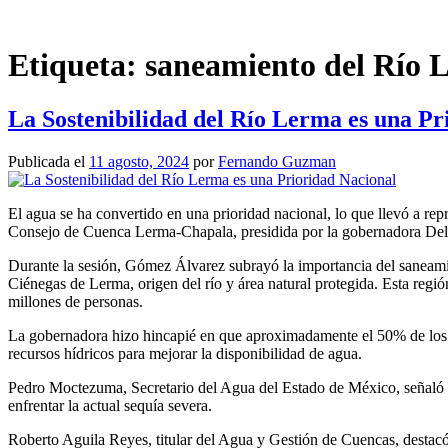
Saltar
al
contenido
Etiqueta:
saneamiento del Río 
La Sostenibilidad del Río Lerma es una Pr
Publicada el
11 agosto, 2024
por
Fernando Guzman
El agua se ha convertido en una prioridad nacional, lo que llevó a re
Consejo de Cuenca Lerma-Chapala, presidida por la gobernadora De
Durante la sesión, Gómez Álvarez subrayó la importancia del saneamie
Ciénegas de Lerma, origen del río y área natural protegida. Esta región
millones de personas.
La gobernadora hizo hincapié en que aproximadamente el 50% de los ac
recursos hídricos para mejorar la disponibilidad de agua.
Pedro Moctezuma, Secretario del Agua del Estado de México, señaló q
enfrentar la actual sequía severa.
Roberto Aguila Reyes, titular del Agua y Gestión de Cuencas, destacó 