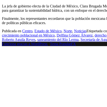
La jefa de gobierno electa de la Ciudad de México, Clara Brugada Mol
para garantizar la sustentabilidad hídrica, con un enfoque en el derech
Finalmente, los representantes recordaron que la población mexicana
de políticas públicas eficaces.
Publicada en
Centro
,
Estado de México
,
Norte
,
Noticias
Etiquetada 
crecimiento poblacional en México
,
Delfina Gómez Álvarez
,
derecho
Roberto Aguila Reyes
,
saneamiento del Río Lerma
,
Secretaría de Ag
Funciona gracias a WordPress
|
Tema PopularFX