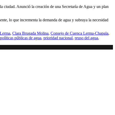
 la ciudad. Anunció la creación de una Secretaría de Agua y un plan
mente, lo que incrementa la demanda de agua y subraya la necesidad
 Lerma
,
Clara Brugada Molina
,
Consejo de Cuenca Lerma-Chapala
,
políticas públicas de agua
,
prioridad nacional
,
reuso del agua
,