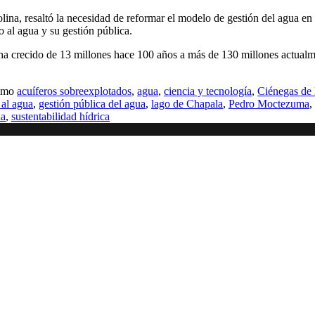
ina, resaltó la necesidad de reformar el modelo de gestión del agua en
o al agua y su gestión pública.
 ha crecido de 13 millones hace 100 años a más de 130 millones actual
como
acuíferos sobreexplotados
,
agua
,
ciencia y tecnología
,
Ciénegas de
 al agua
,
gestión pública del agua
,
lago de Chapala
,
Pedro Moctezuma
,
ua
,
sustentabilidad hídrica