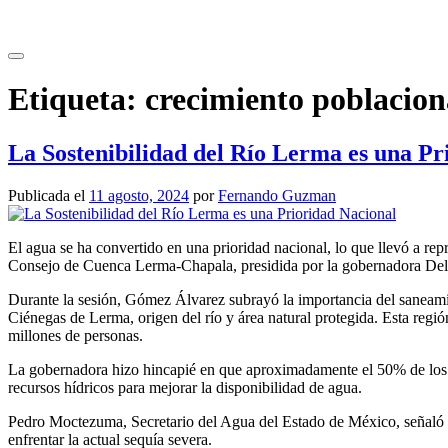
Saltar
al
contenido
Etiqueta:
crecimiento poblacion
La Sostenibilidad del Río Lerma es una Pr
Publicada el
11 agosto, 2024
por
Fernando Guzman
El agua se ha convertido en una prioridad nacional, lo que llevó a re
Consejo de Cuenca Lerma-Chapala, presidida por la gobernadora De
Durante la sesión, Gómez Álvarez subrayó la importancia del saneamie
Ciénegas de Lerma, origen del río y área natural protegida. Esta región
millones de personas.
La gobernadora hizo hincapié en que aproximadamente el 50% de los ac
recursos hídricos para mejorar la disponibilidad de agua.
Pedro Moctezuma, Secretario del Agua del Estado de México, señaló q
enfrentar la actual sequía severa.