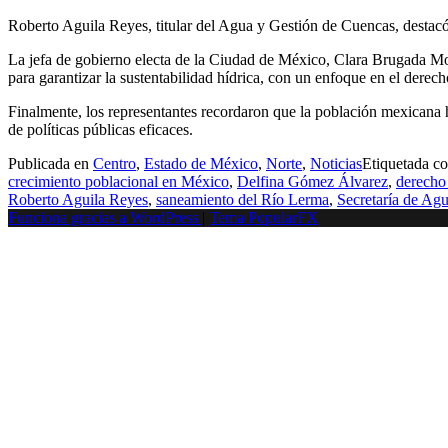
Roberto Aguila Reyes, titular del Agua y Gestión de Cuencas, destacó 
La jefa de gobierno electa de la Ciudad de México, Clara Brugada Mol
para garantizar la sustentabilidad hídrica, con un enfoque en el derech
Finalmente, los representantes recordaron que la población mexicana
de políticas públicas eficaces.
Publicada en
Centro
,
Estado de México
,
Norte
,
Noticias
Etiquetada 
crecimiento poblacional en México
,
Delfina Gómez Álvarez
,
derecho
Roberto Aguila Reyes
,
saneamiento del Río Lerma
,
Secretaría de Ag
Funciona gracias a WordPress
|
Tema PopularFX