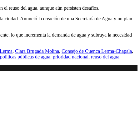
n el reuso del agua, aunque aún persisten desafíos.
 la ciudad. Anunció la creación de una Secretaría de Agua y un plan
mente, lo que incrementa la demanda de agua y subraya la necesidad
 Lerma
,
Clara Brugada Molina
,
Consejo de Cuenca Lerma-Chapala
,
políticas públicas de agua
,
prioridad nacional
,
reuso del agua
,