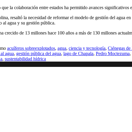
que la colaboración entre estados ha permitido avances significativos e
ina, resaltó la necesidad de reformar el modelo de gestión del agua en
o al agua y su gestión pública.
 ha crecido de 13 millones hace 100 años a más de 130 millones actual
como
acuíferos sobreexplotados
,
agua
,
ciencia y tecnología
,
Ciénegas de
 al agua
,
gestión pública del agua
,
lago de Chapala
,
Pedro Moctezuma
,
ua
,
sustentabilidad hídrica