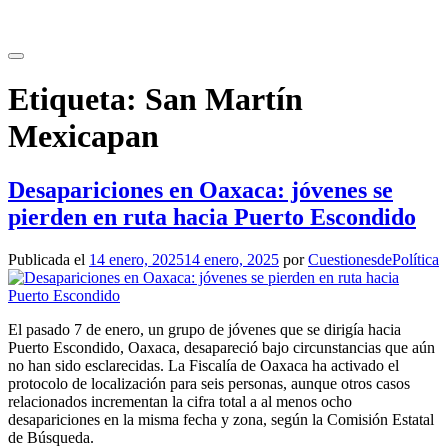
Saltar
al
contenido
Etiqueta:
San Martín
Mexicapan
Desapariciones en Oaxaca: jóvenes se
pierden en ruta hacia Puerto Escondido
Publicada el
14 enero, 2025
14 enero, 2025
por
CuestionesdePolítica
El pasado 7 de enero, un grupo de jóvenes que se dirigía hacia
Puerto Escondido, Oaxaca, desapareció bajo circunstancias que aún
no han sido esclarecidas. La Fiscalía de Oaxaca ha activado el
protocolo de localización para seis personas, aunque otros casos
relacionados incrementan la cifra total a al menos ocho
desapariciones en la misma fecha y zona, según la Comisión Estatal
de Búsqueda.