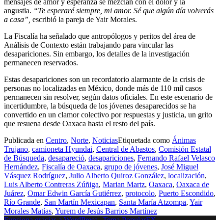
mensajes de amor y esperanza se mezclan con el dolor y la
angustia.
“Te esperaré siempre, mi amor. Sé que algún día volverás
a casa”,
escribió la pareja de Yair Morales.
La Fiscalía ha señalado que antropólogos y peritos del área de
Análisis de Contexto están trabajando para vincular las
desapariciones. Sin embargo, los detalles de la investigación
permanecen reservados.
Estas desapariciones son un recordatorio alarmante de la crisis de
personas no localizadas en México, donde más de 110 mil casos
permanecen sin resolver, según datos oficiales. En este escenario de
incertidumbre, la búsqueda de los jóvenes desaparecidos se ha
convertido en un clamor colectivo por respuestas y justicia, un grito
que resuena desde Oaxaca hasta el resto del país.
Publicada en
Centro
,
Norte
,
Noticias
Etiquetada como
Ánimas
Trujano
,
camioneta Hyundai
,
Central de Abastos
,
Comisión Estatal
de Búsqueda
,
desapareció
,
desapariciones
,
Fernando Rafael Velasco
Hernández
,
Fiscalía de Oaxaca
,
grupo de jóvenes
,
José Miguel
Vásquez Rodríguez
,
Julio Alberto Quiroz González
,
localización
,
Luis Alberto Contreras Zúñiga
,
Marian Martz
,
Oaxaca
,
Oaxaca de
Juárez
,
Omar Edwin García Gutiérrez
,
protocolo
,
Puerto Escondido
,
Río Grande
,
San Martín Mexicapan
,
Santa María Atzompa
,
Yair
Morales Matías
,
Yurem de Jesús Barrios Martínez
Funciona gracias a WordPress
|
Tema PopularFX