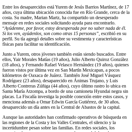
Entre los desaparecidos está Yurem de Jesús Barrios Martínez, de 17
años, cuya última ubicación conocida fue en Río Grande, cerca de la
costa. Su madre, Marian Martz, ha compartido un desesperado
mensaje en redes sociales solicitando ayuda para encontrarlo.
“
Ayúdenme, por favor, estoy desesperada por no saber nada de él.
Si los ven, ayúdenlos, son como otras 15 personas”,
escribió en su
perfil. Su tía agregó detalles sobre su vestimenta y características
físicas para facilitar su identificación.
Junto a Yurem, otros jóvenes también están siendo buscados. Entre
ellos, Yair Morales Matías (19 años), Julio Alberto Quiroz González
(18 años), y Fernando Rafael Velasco Hernández (19 años), quienes
fueron vistos por última vez en San Martín Mexicapan, a pocos
kilómetros de Oaxaca de Juárez. También José Miguel Vásquez
Rodríguez (23 años), desaparecido en Ánimas Trujano, y Luis
Alberto Contreras Zúñiga (44 años), cuyo último rastro lo ubica en
Santa María Atzompa, a bordo de una camioneta Hyundai negra sin
placas. La Fiscalía investiga la posible conexión entre estos casos, y
menciona además a Omar Edwin García Gutiérrez, de 30 años,
desaparecido un día antes en la Central de Abastos de la capital.
Aunque las autoridades han confirmado operativos de búsqueda en
las regiones de la Costa y los Valles Centrales, el silencio y la
incertidumbre pesan sobre las familias. En redes sociales, los