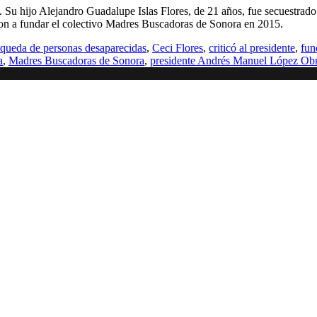
. Su hijo Alejandro Guadalupe Islas Flores, de 21 años, fue secuestrado
ron a fundar el colectivo Madres Buscadoras de Sonora en 2015.
queda de personas desaparecidas
,
Ceci Flores
,
criticó al presidente
,
fun
a
,
Madres Buscadoras de Sonora
,
presidente Andrés Manuel López Ob