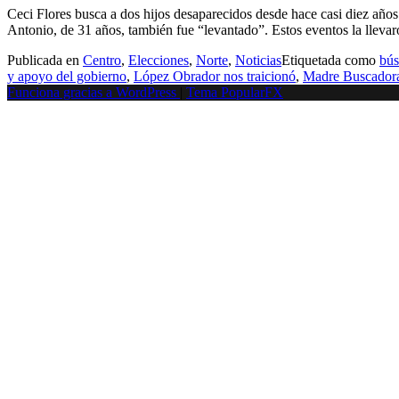
Ceci Flores busca a dos hijos desaparecidos desde hace casi diez años
Antonio, de 31 años, también fue “levantado”. Estos eventos la lleva
Publicada en
Centro
,
Elecciones
,
Norte
,
Noticias
Etiquetada como
bús
y apoyo del gobierno
,
López Obrador nos traicionó
,
Madre Buscador
Funciona gracias a WordPress
|
Tema PopularFX