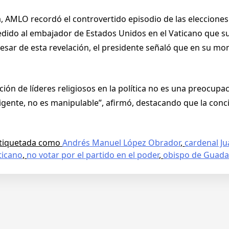
tica, AMLO recordó el controvertido episodio de las elecci
edido al embajador de Estados Unidos en el Vaticano que su
esar de esta revelación, el presidente señaló que en su mo
ón de líderes religiosos en la política no es una preocupac
igente, no es manipulable”, afirmó, destacando que la conc
tiquetada como
Andrés Manuel López Obrador
,
cardenal Ju
ticano
,
no votar por el partido en el poder
,
obispo de Guada