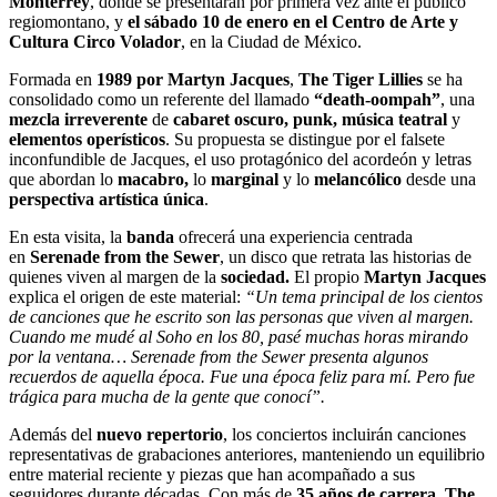
Monterrey
, donde se presentarán por primera vez ante el público
regiomontano, y
el
sábado 10 de enero
en el
Centro de Arte
y
Cultura Circo Volador
, en la Ciudad de México.
Formada en
1989
por
Martyn Jacques
,
The Tiger Lillies
se ha
consolidado como un referente del llamado
“death-oompah”
, una
mezcla irreverente
de
cabaret oscuro, punk,
música teatral
y
elementos operísticos
. Su propuesta se distingue por el falsete
inconfundible de Jacques, el uso protagónico del acordeón y letras
que abordan lo
macabro,
lo
marginal
y lo
melancólico
desde una
perspectiva artística única
.
En esta visita, la
banda
ofrecerá una experiencia centrada
en
Serenade from the Sewer
, un disco que retrata las historias de
quienes viven al margen de la
sociedad.
El propio
Martyn Jacques
explica el origen de este material:
“Un tema principal de los cientos
de canciones que he escrito son las personas que viven al margen.
Cuando me mudé al Soho en los 80, pasé muchas horas mirando
por la ventana… Serenade from the Sewer presenta algunos
recuerdos de aquella época. Fue una época feliz para mí. Pero fue
trágica para mucha de la gente que conocí”.
Además del
nuevo repertorio
, los conciertos incluirán canciones
representativas de grabaciones anteriores, manteniendo un equilibrio
entre material reciente y piezas que han acompañado a sus
seguidores durante décadas. Con más de
35 años
de carrera
,
The