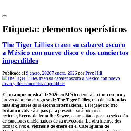
Saltar
al
contenido
Etiqueta:
elementos operísticos
The Tiger Lillies traen su cabaret oscuro
a México con nuevo disco y dos conciertos
imperdibles
Publicada el
9 enero, 2026
7 enero, 2026
por
Pryz Hill
El
arranque musical
de
2026
en
México
tendrá un
tono oscuro
y
provocador con el regreso de
The Tiger Lillies
, una de las
bandas
más singulares
de la
escena internacional.
El legendario
trío
británico
volverá al país para presentar su álbum más
reciente,
Serenade from the Sewer
, acompañado por una selección
de canciones emblemáticas de su trayectoria. La gira incluye dos
fechas clave:
el viernes 9 de enero en el Café Iguana de