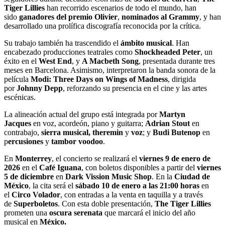
Tiger Lillies
han recorrido escenarios de todo el mundo, han
sido
ganadores del premio Olivier
,
nominados al Grammy
, y han
desarrollado una prolífica discografía reconocida por la crítica.
Su trabajo también ha trascendido el
ámbito musical
. Han
encabezado producciones teatrales como
Shockheaded Peter
, un
éxito en el
West End
, y
A Macbeth Song
, presentada durante tres
meses en Barcelona. Asimismo, interpretaron la banda sonora de la
película
Modi: Three Days on Wings of Madness
, dirigida
por
Johnny Depp
, reforzando su presencia en el cine y las artes
escénicas.
La alineación actual del grupo está integrada por
Martyn
Jacques
en voz, acordeón, piano y guitarra;
Adrian Stout
en
contrabajo,
sierra musical, theremin
y
voz
; y
Budi Butenop
en
p
ercusiones
y
tambor voodoo
.
En
Monterrey
, el concierto se realizará el
viernes 9 de enero de
2026
en el
Café Iguana
, con boletos disponibles a partir del
viernes
5 de diciembre
en
Dark Vission Music Shop
. En la
Ciudad de
México
, la cita será el
sábado 10 de enero a las 21:00 horas
en
el
Circo Volador
, con entradas a la venta en taquilla y a través
de
Superboletos
. Con esta doble presentación,
The Tiger Lillies
prometen una
oscura serenata
que marcará el inicio del año
musical en
México.