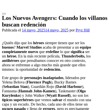
Saltar
al
contenido
Los Nuevos Avengers: Cuando los villanos
buscan redención
Publicada el
14 mayo, 2025
14 mayo, 2025
por
Pryz Hill
¿Quién dijo que los
héroes
siempre tienen que ser los
buenos
?
Marvel Studios
acaba de presentar a un
equipo
completamente nuevo
que
redefine
lo que
significa
ser
un
héroe.
En la más reciente película,
Thunderbolts,
los
antihéroes
que pensábamos conocer en otro contexto,
ahora se enfrentan a algo mucho más grande que ellos
mismos: la oportunidad de
redención.
Este grupo de
personajes inadaptados
, liderados por
Yelena Belova (
Florence Pugh
), Bucky Barnes
(
Sebastian Stan
), Guardián Rojo (
David Harbour
),
Fantasma (
Hannah John-Kamen
), Taskmaster (
Olga
Kurylenko
) y John Walker (
Wyatt Russell
), no son los
típicos
superhéroes
que vemos
salvar
el mundo con una
capa y un escudo. De hecho, cada uno de ellos tiene un
oscuro pasado
y lleno de
errores
, pero es precisamente