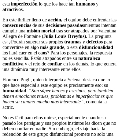
esta
imperfección
lo que los hace tan
humanos
y
atractivos
.
En este thriller lleno de
acción,
el equipo debe enfrentar las
consecuencias
de sus
decisiones pasadas
mientras intentan
cumplir una
misión mortal
tras ser atrapados por Valentina
Allegra de Fontaine (
Julia Louis-Dreyfus
). La pregunta
es: ¿Podrán superar sus propios
traumas
y
defectos
para
convertirse en algo
más grande
, o esta
disfuncionalidad
los hará caer en el
caos
? Para los personajes, la respuesta
no es sencilla. Están atrapados entre su
naturaleza
conflictiva
y el reto de
confiar
en los demás, lo que genera
una dinámica muy interesante entre ellos.
Florence Pugh, quien interpreta a Yelena, destaca que lo
que hace especial a este equipo es precisamente eso: su
humanidad
.
“Son súper héroes y asesinos, pero también
tienen emociones reales, problemas e imperfecciones que
hacen su camino mucho más interesante”,
comenta la
actriz.
No es fácil para ellos unirse, especialmente cuando su
pasado los persigue y sus propios instintos les dicen que no
deben confiar en nadie. Sin embargo, el viaje hacia la
redención de este grupo disfuncional promete no solo una