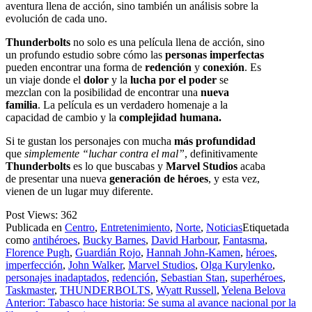
aventura llena de acción, sino también un análisis sobre la
evolución de cada uno.
Thunderbolts
no solo es una película llena de acción, sino
un profundo estudio sobre cómo las
personas imperfectas
pueden encontrar una forma de
redención
y
conexión
. Es
un viaje donde el
dolor
y la
lucha por el poder
se
mezclan con la posibilidad de encontrar una
nueva
familia
. La película es un verdadero homenaje a la
capacidad de cambio y la
complejidad humana.
Si te gustan los personajes con mucha
más profundidad
que
simplemente “luchar contra el mal”
, definitivamente
Thunderbolts
es lo que buscabas y
Marvel Studios
acaba
de presentar una nueva
generación de héroes
, y esta vez,
vienen de un lugar muy diferente.
Post Views:
362
Publicada en
Centro
,
Entretenimiento
,
Norte
,
Noticias
Etiquetada
como
antihéroes
,
Bucky Barnes
,
David Harbour
,
Fantasma
,
Florence Pugh
,
Guardián Rojo
,
Hannah John-Kamen
,
héroes
,
imperfección
,
John Walker
,
Marvel Studios
,
Olga Kurylenko
,
personajes inadaptados
,
redención
,
Sebastian Stan
,
superhéroes
,
Taskmaster
,
THUNDERBOLTS
,
Wyatt Russell
,
Yelena Belova
Navegación
Anterior:
Tabasco hace historia: Se suma al avance nacional por la