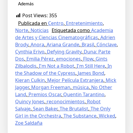
Además
Post Views:
355
Publicada en
Centro
,
Entretenimiento
,
Norte
,
Noticias
Etiquetada como
Academia
de Artes y Ciencias Cinematográficas
,
Adrien
Brody
,
Anora
,
Ariana Grande
,
Brasil
,
Cónclave
,
Cynthia Erivo
,
Defying Gravity
,
Duna: Parte
Dos
,
Emilia Pérez
,
emociones
,
Flow
,
Gints
Zilbalodis
,
I'm Not a Robot
,
I'm Still Here
,
In
the Shadow of the Cypress
,
James Bond
,
Kieran Culkin
,
Mejor Película Extranjera
,
Mick
Jagger
,
Morgan Freeman
,
música
,
No Other
Land
,
Premios Oscar
,
Quentin Tarantino
,
Quincy Jones
,
reconocimientos
,
Robot
Salvaje
,
Sean Baker
,
The Brutalist
,
The Only
Girl in the Orchestra
,
The Substance
,
Wicked
,
Zoe Saldaña