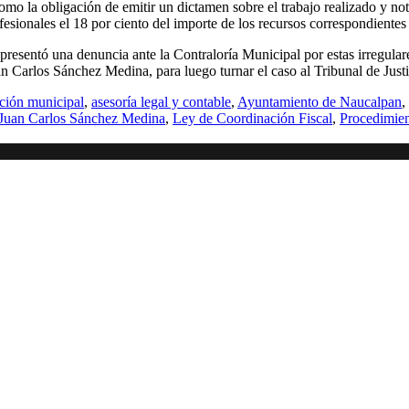
omo la obligación de emitir un dictamen sobre el trabajo realizado y not
esionales el 18 por ciento del importe de los recursos correspondientes 
presentó una denuncia ante la Contraloría Municipal por estas irregular
uan Carlos Sánchez Medina, para luego turnar el caso al Tribunal de Just
ción municipal
,
asesoría legal y contable
,
Ayuntamiento de Naucalpan
,
Juan Carlos Sánchez Medina
,
Ley de Coordinación Fiscal
,
Procedimien