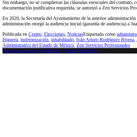
Sin embargo, no se cumplieron las cláusulas esenciales del contrato, c
documentación justificativa requerida, se autorizó a Zen Servicios Prof
En 2020, la Secretaría del Ayuntamiento de la anterior administración 
administración otorgó la audiencia inicial (garantía de audiencia) a J
Publicada en
Centro
,
Elecciones
,
Noticias
Etiquetada como
administra
Higuera
,
indemnización
,
inhabilitado
,
Iván Arturo Rodríguez Rivera
,
Administrativa del Estado de México
,
Zen Servicios Profesionales
Funciona gracias a WordPress
|
Tema PopularFX