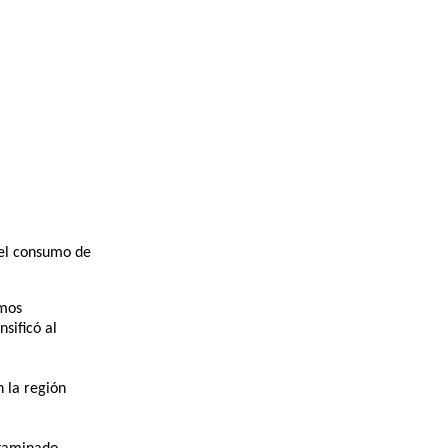
 el consumo de
smos
sificó al
n la región