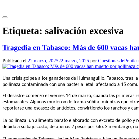
Saltar
al
contenido
Etiqueta:
salivación excesiva
Tragedia en Tabasco: Más de 600 vacas ha
Publicada el
22 marzo, 2025
22 marzo, 2025
por
CuestionesdePolítica
Una crisis golpea a los ganaderos de Huimanguillo, Tabasco, tras 
pollinaza contaminada con una bacteria letal, afectando a 15 comu
El desastre comenzó el viernes 14 de marzo, cuando las primeras r
estomacales. Algunas murieron de forma súbita, mientras que otras a
reportarse una escasez de antídotos, convirtiendo los ranchos y c
La pollinaza, un alimento barato elaborado con excreto de pollo y r
debido a su bajo costo, de apenas 2 pesos por kilo. Sin embargo, n