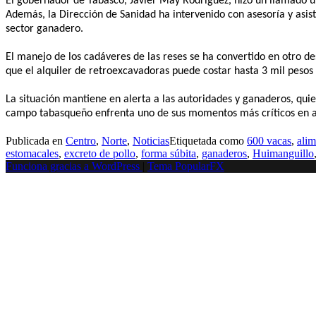
El gobernador de Tabasco, Javier May Rodríguez, hizo un llamado u
Además, la Dirección de Sanidad ha intervenido con asesoría y asis
sector ganadero.
El manejo de los cadáveres de las reses se ha convertido en otro de
que el alquiler de retroexcavadoras puede costar hasta 3 mil pesos
La situación mantiene en alerta a las autoridades y ganaderos, quie
campo tabasqueño enfrenta uno de sus momentos más críticos en a
Publicada en
Centro
,
Norte
,
Noticias
Etiquetada como
600 vacas
,
ali
estomacales
,
excreto de pollo
,
forma súbita
,
ganaderos
,
Huimanguillo
Funciona gracias a WordPress
|
Tema PopularFX