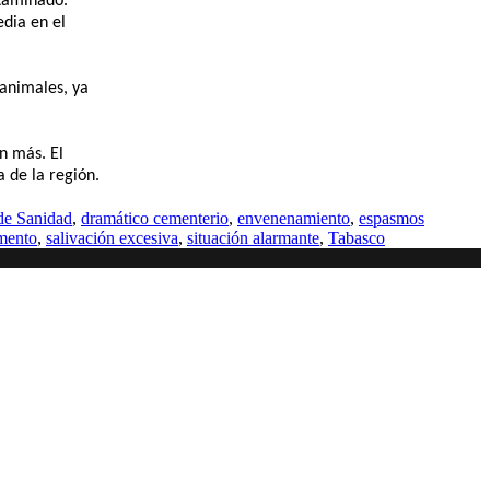
ntaminado.
edia en el
 animales, ya
n más. El
 de la región.
de Sanidad
,
dramático cementerio
,
envenenamiento
,
espasmos
imento
,
salivación excesiva
,
situación alarmante
,
Tabasco