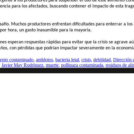
rgente a los productores para suspender el uso de este alimento co
tencia para los afectados, buscando contener el impacto de esta trag
safío. Muchos productores enfrentan dificultades para enterrar a los
 por hora, un gasto inasumible para la mayoría.
nes esperan respuestas rápidas para evitar que la crisis se agrave aú
ños, con pérdidas que podrían impactar severamente en la economía
mento contaminado
,
antídotos
,
bacteria letal
,
crisis
,
debilidad
,
Dirección 
,
Javier May Rodríguez
,
muerte
,
pollinaza contaminada
,
residuos de al