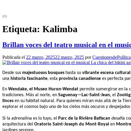
Saltar
al
contenido
Etiqueta:
Kalimba
Brillan voces del teatro musical en el music
Publicada el
22 marzo, 2025
22 marzo, 2025
por
CuestionesdePolítica
Desde sus
majestuosos bosques
hasta su
vibrante escena cultural
una
historia fascinante
, esta
provincia canadiense
es perfecta pa
En
Wendake, el Museo Huron-Wendat
permite sumergirse en la c
tradiciones. Más al norte, en
Saguenay—Lac-Saint-Jean,
el
Zoológi
linces
en su hábitat natural. Para quienes miran más allá de la Tier
explorar el cosmos bajo uno de los cielos más oscuros y despejados 
Si la adrenalina es lo tuyo, el
Parc de la Rivière Batiscan
desafía co
arquitectura del
Oratorio Saint-Joseph du Mont-Royal
en
Montre
jardines serenos.