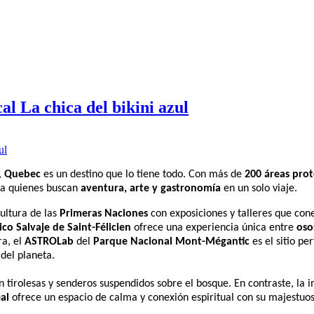
al La chica del bikini azul
,
Quebec
es un destino que lo tiene todo. Con más de
200 áreas prot
ra quienes buscan
aventura,
arte y gastronomía
en un solo viaje.
ultura de las
Primeras Naciones
con exposiciones y talleres que con
co Salvaje de Saint-Félicien
ofrece una experiencia única entre
oso
ra, el
ASTROLab
del
Parque Nacional Mont-Mégantic
es el sitio pe
del planeta.
n tirolesas y senderos suspendidos sobre el bosque. En contraste, la
al
ofrece un espacio de calma y conexión espiritual con su majestuo