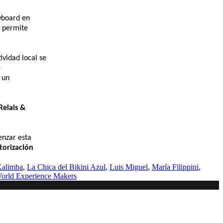
wboard en
permite
ividad local se
e
 un
Relais &
nzar esta
torización
alimba
,
La Chica del Bikini Azul
,
Luis Miguel
,
María Filippini
,
orld Experience Makers