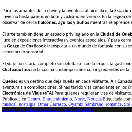
Para los amantes de la nieve y la aventura al aire libre,
la Estació
invierno hasta paseos en bote y ciclismo en verano. En la región de
observar de cerca
halcones, águilas y búhos
mientras se aprende s
El
arte
también tiene un espacio privilegiado en la
Ciudad de Que
luce en exposiciones interactivas y eventos especiales. Y para cerr
la
Gorge
de
Coaticook
transporta a un mundo de fantasía con su s
espectáculo sensorial.
El viaje no estaría completo sin deleitarse con la exquisita gastron
Châteaux
fusiona la cocina contemporánea con ingredientes de la r
Quebec
es un destino que deja huella en cada visitante.
Air Canad
aventura sin complicaciones. Si has tenido visa canadiense en los 
Electrónica de Viaje (eTA).
Para quienes requieran visa de visitant
Publicada en
Centro
,
Entretenimiento
,
Norte
,
Noticias
Etiquetada co
musical
,
nostalgia
,
Omar Carrasco
,
Oyambi Sambrano
,
romance
,
Sol
Funciona gracias a WordPress
|
Tema PopularFX