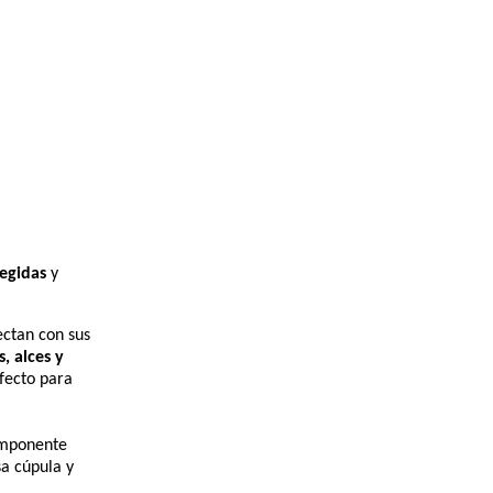
egidas
y
ectan con sus
s, alces y
rfecto para
 imponente
sa cúpula y