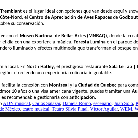
n Tremblant
es el lugar ideal con opciones que van desde esquí y sno
Côte-Nord
, el
Centro de Apreciación de Aves Rapaces
de
Godbout
obre su conservación.
bec
con el
Museo Nacional de Bellas Artes (MNBAQ),
donde la creat
ar el día con una experiencia mágica,
Foresta Lumina
en el parque d
endero iluminado y efectos multimedia que transforman el bosque en
omía local. En
North Hatley
, el prestigioso restaurante
Sala Le Tap | 
egión, ofreciendo una experiencia culinaria inigualable.
a
facilita la conexión con
Montreal
y la
Ciudad de Quebec
para come
últimos 10 años o una visa americana vigente, puedes tramitar una
Au
e, es recomendable gestionarla con
anticipación.
mo
ADN musical
,
Carlos Salazar
,
Daniela Romo
,
escenario
,
Juan Solo
,
K
 de México
,
teatro musical
,
Teatro Silvia Pinal
,
Víctor Aguilar
,
WEM
,
W