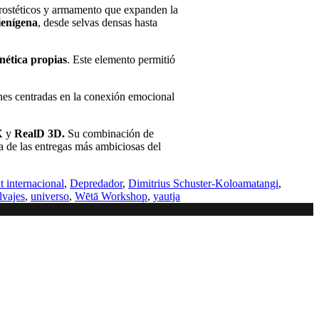
 prostéticos y armamento que expanden la
ienígena
, desde selvas densas hasta
nética propias
. Este elemento permitió
iones centradas en la conexión emocional
X
y
RealD 3D.
Su combinación de
 de las entregas más ambiciosas del
t internacional
,
Depredador
,
Dimitrius Schuster-Koloamatangi
,
lvajes
,
universo
,
Wētā Workshop
,
yautja