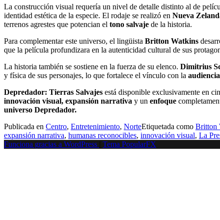
La construcción visual requería un nivel de detalle distinto al de pelí
identidad estética de la especie. El rodaje se realizó en
Nueva Zeland
terrenos agrestes que potencian el
tono salvaje
de la historia.
Para complementar este universo, el lingüista
Britton Watkins
desarr
que la película profundizara en la autenticidad cultural de sus protago
La historia también se sostiene en la fuerza de su elenco.
Dimitrius S
y física de sus personajes, lo que fortalece el vínculo con la
audienci
Depredador: Tierras Salvajes
está disponible exclusivamente en c
innovación visual, expansión narrativa
y un
enfoque
completamente
universo Depredador.
Publicada en
Centro
,
Entretenimiento
,
Norte
Etiquetada como
Britton
expansión narrativa
,
humanas reconocibles
,
innovación visual
,
La Pre
Funciona gracias a WordPress
|
Tema PopularFX