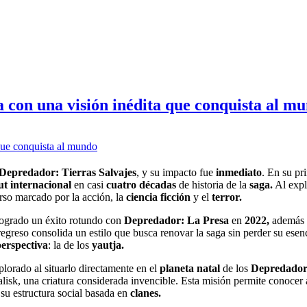
 con una visión inédita que conquista al m
Depredador: Tierras Salvajes
, y su impacto fue
inmediato
. En su pr
t internacional
en casi
cuatro décadas
de historia de la
saga.
Al expl
rso marcado por la acción, la
ciencia ficción
y el
terror.
logrado un éxito rotundo con
Depredador: La Presa
en
2022,
además d
egreso consolida un estilo que busca renovar la saga sin perder su esenc
perspectiva
: la de los
yautja.
explorado al situarlo directamente en el
planeta natal
de los
Depredador
alisk, una criatura considerada invencible. Esta misión permite conocer
y su estructura social basada en
clanes.