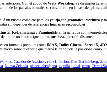
culas anteriores. Con el apoyo de
Wētā Workshop
, se diseñaron trajes
a
, donde los paisajes naturales se convirtieron en la base del
planeta al
olló un idioma completo para los
yautja,
con
gramática, escritura
y
fo
nistas sin depender de referencias
humanas reconocibles
.
chuster-Koloamatangi
y
Fanning
lideran la narrativa con interpretac
a
dentro de un entorno que, por
naturaleza,
parecería distante.
ines en formatos premium como
IMAX, Dolby Cinema, ScreenX, 4D
 nuevo sobre la especie que marcó la franquicia la posiciona como una
 Watkins
,
Cazador de Asesinos
,
ciencia ficción
,
Dan Trachtenberg
,
debu
sa
,
Nueva Zelanda
,
planeta alienígena
,
taquilla global
,
terror
,
Tierras Sa