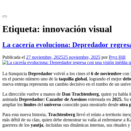
Saltar
al
contenido
Etiqueta:
innovación visual
La cacería evoluciona: Depredador regresa
Publicada el
27 noviembre, 2025
25 noviembre, 2025
por
Pryz Hill
La franquicia
Depredador
volvió a los cines el
6 de noviembre
con
en el puesto número uno de la
taquilla global
, logrando el mejor
debu
nueva entrega representa un cambio decisivo en el rumbo de un unive
La dirección vuelve a manos de
Dan Trachtenberg
, quien ya había 
animada
Depredador: Cazador de Asesinos
estrenada en
2025.
Su r
ampliar los
límites
del
universo
conocido para mostrarlo desde
otra 
Para esta nueva historia,
Trachtenberg
llevó el relato a territorio in
más débil de su clan, quien debe demostrar su valía al enfrentarse a K
guerrera de los
yautja
, incluidas sus dinámicas internas, sus rituales 