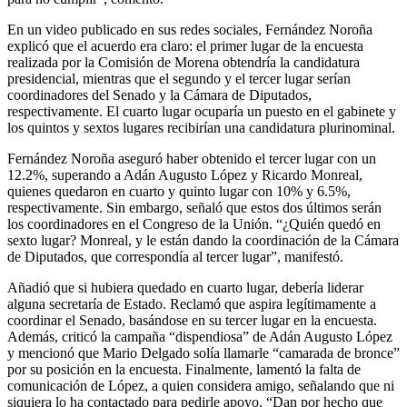
En un video publicado en sus redes sociales, Fernández Noroña
explicó que el acuerdo era claro: el primer lugar de la encuesta
realizada por la Comisión de Morena obtendría la candidatura
presidencial, mientras que el segundo y el tercer lugar serían
coordinadores del Senado y la Cámara de Diputados,
respectivamente. El cuarto lugar ocuparía un puesto en el gabinete y
los quintos y sextos lugares recibirían una candidatura plurinominal.
Fernández Noroña aseguró haber obtenido el tercer lugar con un
12.2%, superando a Adán Augusto López y Ricardo Monreal,
quienes quedaron en cuarto y quinto lugar con 10% y 6.5%,
respectivamente. Sin embargo, señaló que estos dos últimos serán
los coordinadores en el Congreso de la Unión. “¿Quién quedó en
sexto lugar? Monreal, y le están dando la coordinación de la Cámara
de Diputados, que correspondía al tercer lugar”, manifestó.
Añadió que si hubiera quedado en cuarto lugar, debería liderar
alguna secretaría de Estado. Reclamó que aspira legítimamente a
coordinar el Senado, basándose en su tercer lugar en la encuesta.
Además, criticó la campaña “dispendiosa” de Adán Augusto López
y mencionó que Mario Delgado solía llamarle “camarada de bronce”
por su posición en la encuesta. Finalmente, lamentó la falta de
comunicación de López, a quien considera amigo, señalando que ni
siquiera lo ha contactado para pedirle apoyo. “Dan por hecho que