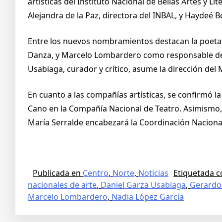
artísticas del Instituto Nacional de Bellas Artes y L
Alejandra de la Paz, directora del INBAL, y Haydeé B
Entre los nuevos nombramientos destacan la poeta N
Danza, y Marcelo Lombardero como responsable de l
Usabiaga, curador y crítico, asume la dirección del
En cuanto a las compañías artísticas, se confirmó 
Cano en la Compañía Nacional de Teatro. Asimismo,
María Serralde encabezará la Coordinación Naciona
Publicada en
Centro
,
Norte
,
Noticias
Etiquetada 
nacionales de arte
,
Daniel Garza Usabiaga
,
Gerardo 
Marcelo Lombardero
,
Nadia López García