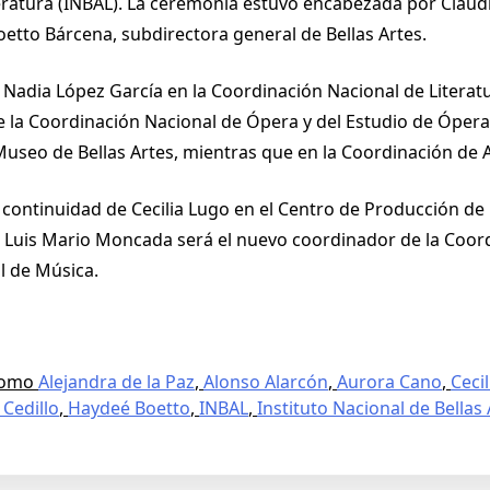
iteratura (INBAL). La ceremonia estuvo encabezada por Claudi
oetto Bárcena, subdirectora general de Bellas Artes.
adia López García en la Coordinación Nacional de Literatu
a Coordinación Nacional de Ópera y del Estudio de Ópera 
 Museo de Bellas Artes, mientras que en la Coordinación de A
la continuidad de Cecilia Lugo en el Centro de Producción
 Luis Mario Moncada será el nuevo coordinador de la Coord
l de Música.
como
Alejandra de la Paz
,
Alonso Alarcón
,
Aurora Cano
,
Ceci
Cedillo
,
Haydeé Boetto
,
INBAL
,
Instituto Nacional de Bellas